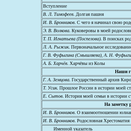
Вступление
В. Л. Тимофеев.
Долгая пашня
И. В. Бронников.
С чего я начинал свою ро
Э. В. Волкова.
Куковеровы в моей родослов
Т. П. Игнатьева (Поспелова).
В поисках ро
Л. А. Рыжик.
Первоначальное исследовани
Г. В. Фуфыгина (Смышляева), А. Н. Фуфыги
А. Б. Харчёв.
Харчёвы из Колы
Наши г
Г. А. Земцова.
Государственный архив Киро
Т. Усик.
Прошлое России в истории моей с
Е. Сытов.
История моей семьи в истории 
На заметку 
И. В. Бронников.
О взаимоотношении юлианс
И. В. Бронников.
Родословная Хрестоматия 
Именной указатель