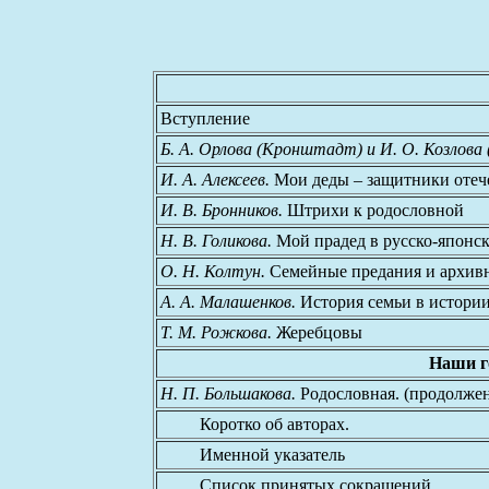
Вступление
Б. А. Орлова (Кронштадт) и И. О. Козлова 
И. А. Алексеев.
Мои деды – защитники отеч
И. В. Бронников.
Штрихи к родословной
Н. В. Голикова.
Мой прадед в русско-японс
О. Н. Колтун.
Семейные предания и архив
А. А. Малашенков.
История семьи в истори
Т. М. Рожкова.
Жеребцовы
Наши г
Н. П. Большакова.
Родословная. (продолже
Коротко об авторах.
Именной указатель
Список принятых сокращений