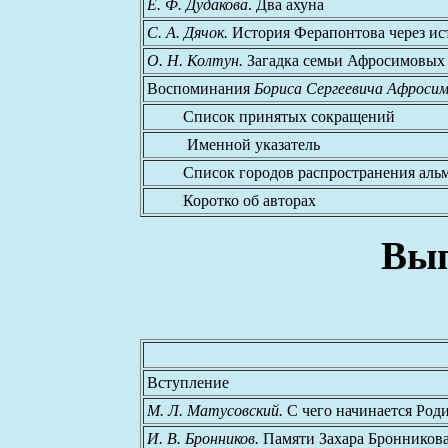
Е. Ф. Дудакова
. Два ахуна
С. А. Дячок.
История Ферапонтова через ис
О. Н. Колтун.
Загадка семьи Афросимовых
Воспоминания
Бориса Сергеевича Афроси
Список принятых сокращений
Именной указатель
Список городов распространения альм
Коротко об авторах
Вып
Вступление
М. Л. Матусовский.
С чего начинается Род
И. В. Бронников.
Памяти Захара Бронникова и