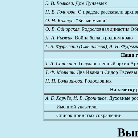
Э. В. Волкова.
Дом Дунаевых
Н. В. Голикова.
О прадеде рассказали архи
О. Н. Колтун.
"Белые мыши"
О. В. Обнорская.
Родословная династия Об
Л. А. Рыжик.
Война была в родном краю
Г. В. Фуфыгина (Смышляева), А. Н. Фуфыги
Наши г
Т. А. Санакина.
Государственный архив Арх
Т. Ф. Мельник.
Два Ивана и Сидор Евсеевы 
Н. П. Большакова.
Родословная
На заметку 
А. Б. Харчёв, И. В. Бронников.
Духовные рос
Именной указатель
Список принятых сокращений
Вып