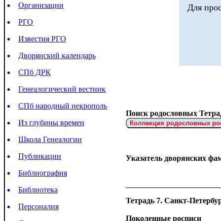
Организации
Для про
РГО
Известия РГО
Дворянский календарь
СПб ДРК
Генеалогический вестник
СПб народный некрополь
Поиск родословных Тетрад
Из глубины времен
Коллекция родословных ро
Школа Генеалогии
Публикации
Указатель дворянских фа
Библиография
Библиотека
Тетрадь 7. Санкт-Петербур
Персоналия
Поколенные росписи