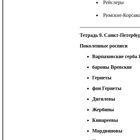
Рейслеры
Римские-Корсак
Тетрадь 9. Санкт-Петербур
Поколенные росписи
Варпаховские герба 
бароны Вревские
Гернеты
фон Гернеты
Дягилевы
Жербины
Кинареевы
Мордвиновы