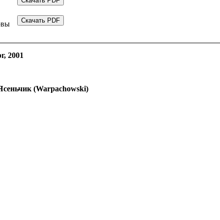
овы
г, 2001
Ясеньчик (Warpachowski)