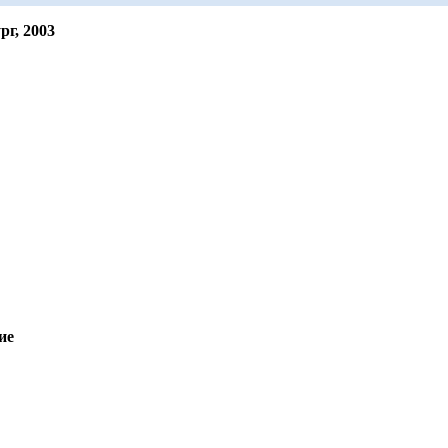
рг, 2003
ие