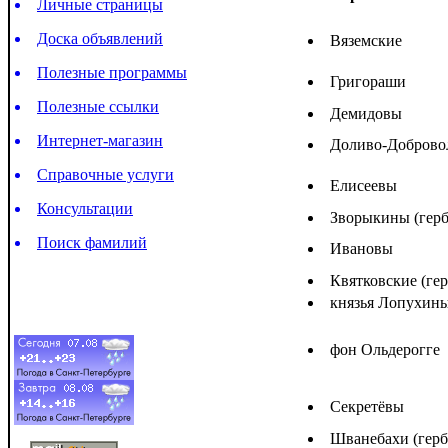
Личные страницы
Доска объявлений
Вяземские
Полезные программы
Григораши
Полезные ссылки
Демидовы
Интернет-магазин
Доливо-Доброво
Справочные услуги
Елисеевы
Консультации
Зворыкины (герб
Поиск фамилий
Ивановы
Квятковские (ге
князья Лопухин
фон Ольдерогге
Секретёвы
Шванебахи (герб