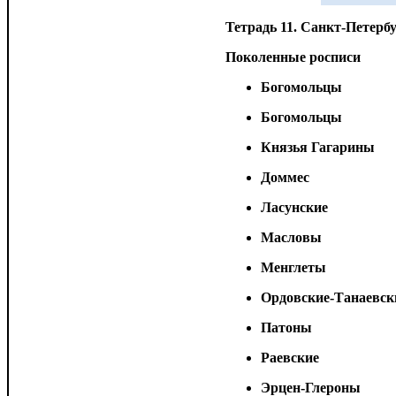
Тетрадь 11. Санкт-Петербу
Поколенные росписи
Богомольцы
Богомольцы
Князья Гагарины
Доммес
Ласунские
Масловы
Менглеты
Ордовские-Танаевск
Патоны
Раевские
Эрцен-Глероны