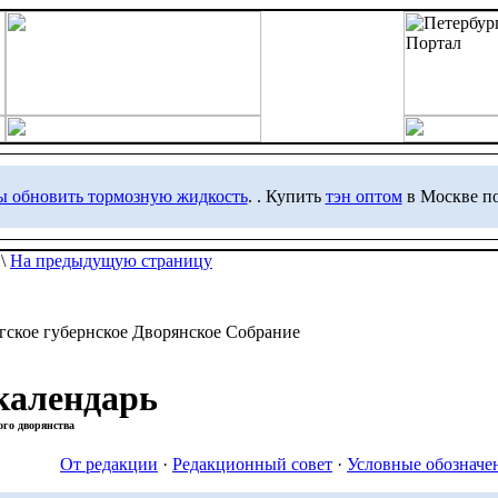
ы обновить тормозную жидкость
. . Купить
тэн оптом
в Москве по
\
На предыдущую страницу
гское губернское Дворянское Собрание
календарь
ого дворянства
От редакции
·
Редакционный совет
·
Условные обозначе