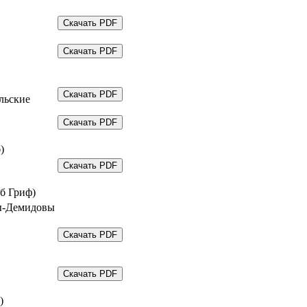
льские
)
рб Гриф)
ы-Демидовы
)