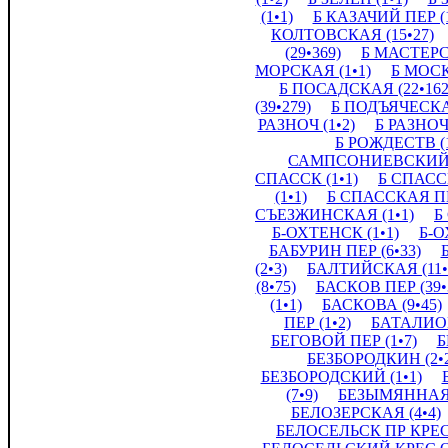
(1•1)
Б КАЗАЧИЙ ПЕР (1
КОЛТОВСКАЯ (15•27)
(29•369)
Б МАСТЕРС
МОРСКАЯ (1•1)
Б МОСК
Б ПОСАДСКАЯ (22•162
(39•279)
Б ПОДЪЯЧЕСКАЯ
РАЗНОЧ (1•2)
Б РАЗНОЧ
Б РОЖДЕСТВ (1
САМПСОНИЕВСКИЙ (
СПАССК (1•1)
Б СПАССК
(1•1)
Б СПАССКАЯ ПЕ
СЪЕЗЖИНСКАЯ (1•1)
Б
Б-ОХТЕНСК (1•1)
Б-О
БАБУРИН ПЕР (6•33)
(2•3)
БАЛТИЙСКАЯ (11•
(8•75)
БАСКОВ ПЕР (39•
(1•1)
БАСКОВА (9•45)
ПЕР (1•2)
БАТАЛИОН
БЕГОВОЙ ПЕР (1•7)
Б
БЕЗБОРОДКИН (2•
БЕЗБОРОДСКИЙ (1•1)
(7•9)
БЕЗЫМЯННАЯ 
БЕЛОЗЕРСКАЯ (4•4)
БЕЛОСЕЛЬСК ПР КРЕСТ