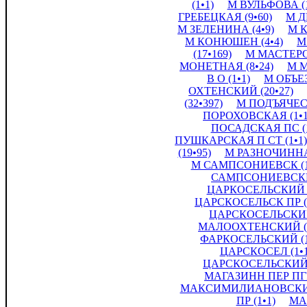
(1•1)
М ВУЛЬФОВА (1
ГРЕБЕЦКАЯ (9•60)
М Д
М ЗЕЛЕНИНА (4•9)
М К
М КОНЮШЕН (4•4)
М
(17•169)
М МАСТЕРС
МОНЕТНАЯ (8•24)
М М
В О (1•1)
М ОБЪЕЗ
ОХТЕНСКИЙ (20•27)
(32•397)
М ПОДЪЯЧЕСК
ПОРОХОВСКАЯ (1•1
ПОСАДСКАЯ ПС (1
ПУШКАРСКАЯ П СТ (1•1)
(19•95)
М РАЗНОЧИННАЯ
М САМПСОНИЕВСК (1
САМПСОНИЕВСКИЙ
ЦАРКОСЕЛЬСКИЙ (
ЦАРСКОСЕЛЬСК ПР (1
ЦАРСКОСЕЛЬСКИЙ 
МАЛООХТЕНСКИЙ (4
ФАРКОСЕЛЬСКИЙ (1
ЦАРСКОСЕЛ (1•1
ЦАРСКОСЕЛЬСКИЙ (
МАГАЗИНН ПЕР ПГР 
МАКСИМИЛИАНОВСКИЙ 
ПР (1•1)
МА