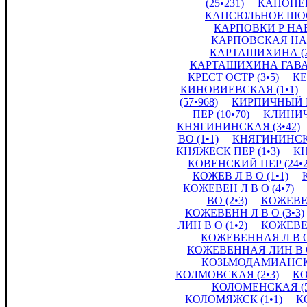
(25•231)
КАНОНЕР
КАПСЮЛЬНОЕ ШОСС
КАРПОВКИ Р НАБ 
КАРПОВСКАЯ НАБ 
КАРТАШИХИНА (2
КАРТАШИХИНА ГАВАН
КРЕСТ ОСТР (3•5)
КЕ
КИНОВИЕВСКАЯ (1•1)
(57•968)
КИРПИЧНЫЙ ПЕ
ПЕР (10•70)
КЛИНИЧ
КНЯГИНИНСКАЯ (3•42)
ВО (1•1)
КНЯГИНИНСКА
КНЯЖЕСК ПЕР (1•3)
КН
КОВЕНСКИЙ ПЕР (24•2
КОЖЕВ Л В О (1•1)
КОЖЕВЕН Л В О (4•7)
ВО (2•3)
КОЖЕВЕН
КОЖЕВЕНН Л В О (3•3)
ЛИН В О (1•2)
КОЖЕВЕН
КОЖЕВЕННАЯ Л В О 
КОЖЕВЕННАЯ ЛИН В О 
КОЗЬМОДАМИАНСК П
КОЛМОВСКАЯ (2•3)
КО
КОЛОМЕНСКАЯ (51
КОЛОМЯЖСК (1•1)
К