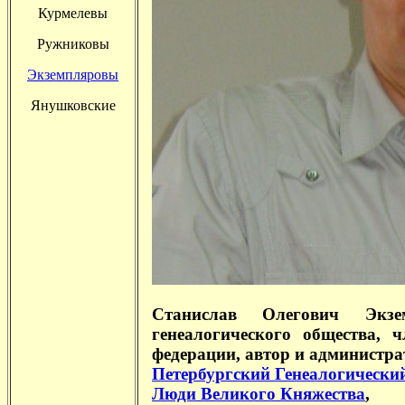
Курмелевы
Ружниковы
Экземпляровы
Янушковские
Станислав Олегович Экзем
генеалогического общества, 
федерации,
автор и администра
Петербургский Генеалогически
Люди Великого Княжества
,