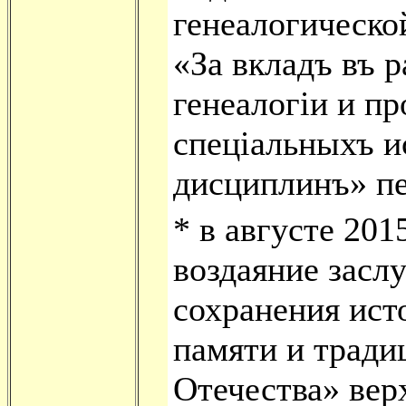
генеалогическо
«За вкладъ въ р
генеалогiи и п
спецiальныхъ и
дисциплинъ» пе
*
в августе 2015
воздаяние заслу
сохранения ист
памяти и тради
Отечества» вер