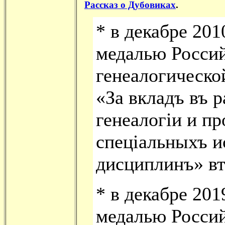
Рассказ о Дубовиках
.
* в декабре 201
медалью Росси
генеалогическо
«За вкладъ въ р
генеалогiи и п
спецiальныхъ и
дисциплинъ» вт
* в декабре 201
медалью Росси