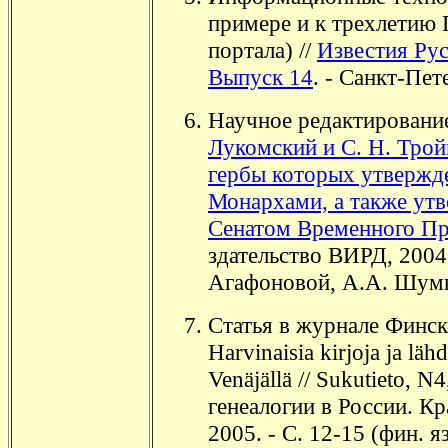
примере и к трехлетию 
портала) //
Известия Рус
Выпуск 14
. - Санкт-Пет
Научное редактирование
Лукомский и С. Н. Трой
гербы которых утвержд
Монархами, а также у
Сенатом Временного Пр
здательство ВИРД, 2004.
Агафоновой, А.А. Шум
Статья в журнале Финск
Harvinaisia kirjoja ja läh
Venäjällä // Sukutieto, 
генеалогии в России. Кра
2005. - С. 12-15 (фин. яз