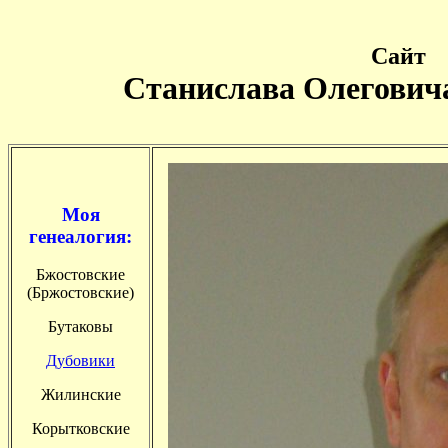
Сайт
Станислава Олегович
Моя
генеалогия:
Бжостовские
(Бржостовские)
Бутаковы
Дубовики
Жилинские
Корытковские