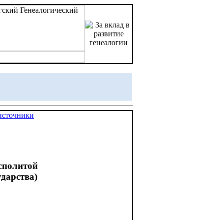
источники
сполитой
дарства)