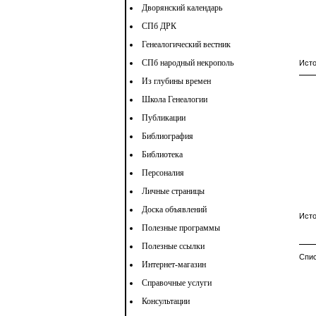
Дворянский календарь
СПб ДРК
Генеалогический вестник
СПб народный некрополь
Исто
Из глубины времен
Школа Генеалогии
Публикации
Библиография
Библиотека
Персоналия
Личные страницы
Доска объявлений
Исто
Полезные программы
Полезные ссылки
Спис
Интернет-магазин
Справочные услуги
Консультации