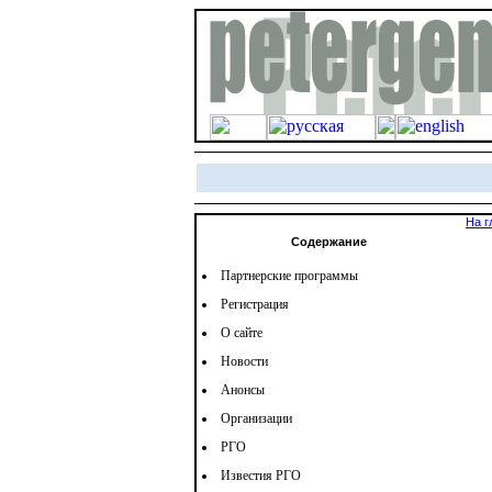
На г
Содержание
Партнерские программы
Регистрация
О сайте
Новости
Анонсы
Организации
РГО
Известия РГО