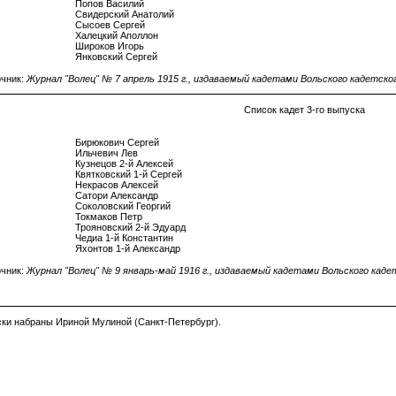
Попов Василий

Свидерский Анатолий

Сысоев Сергей

Халецкий Аполлон

Широков Игорь

чник:
Журнал "Волец" № 7 апрель 1915 г., издаваемый кадетами Вольского кадетског
Список кадет 3-го выпуска
Бирюкович Сергей

Ильчевич Лев

Кузнецов 2-й Алексей

Квятковский 1-й Сергей

Некрасов Алексей

Сатори Александр

Соколовский Георгий

Токмаков Петр

Трояновский 2-й Эдуард

Чедиа 1-й Константин

чник:
Журнал "Волец" № 9 январь-май 1916 г., издаваемый кадетами Вольского кадет
ки набраны Ириной Мулиной (Санкт-Петербург).