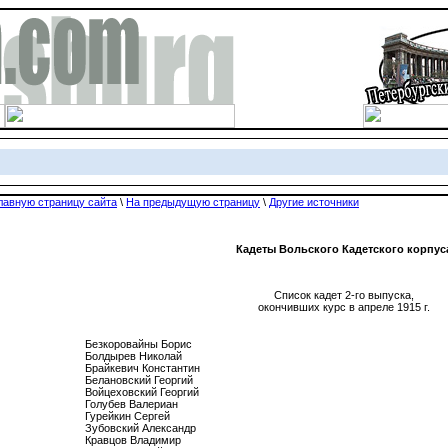
лавную страницу сайта
\
На предыдущую страницу
\
Другие источники
Кадеты Вольского Кадетского корпус
Список кадет 2-го выпуска,
окончивших курс в апреле 1915 г.
Безкоровайны Борис

Болдырев Николай

Брайкевич Константин

Белановский Георгий

Войцеховский Георгий

Голубев Валериан

Гурейкин Сергей

Зубовский Александр

Кравцов Владимир
