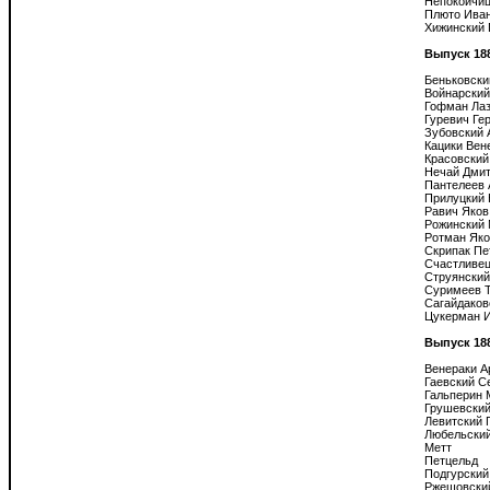
Непокойчиц
Плюто Иван
Хижинский 
Выпуск 18
Беньковски
Войнарский
Гофман Лаз
Гуревич Гер
Зубовский 
Кацики Вене
Красовский
Нечай Дмит
Пантелеев 
Прилуцкий 
Равич Яков

Рожинский 
Ротман Яко
Скрипак Пет
Счастливец
Струянский
Суримеев 
Сагайдаков
Цукерман И
Выпуск 18
Венераки А
Гаевский С
Гальперин 
Грушевский
Левитский П
Любельский
Метт

Петцельд

Подгурский

Ржешовский