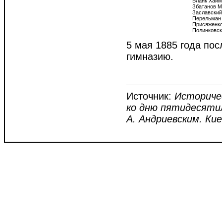
Бланк Хаим
Збатанов М
Заславский 
Перельман 
Присяженко
5 мая 1885 года по
гимназию.
Источник:
Историчес
ко дню пятидесятил
А. Андриевским. Кие