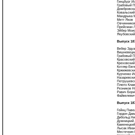
Гинцбург Ис
Грабовый П
Домбровски
Ковальский
Мандрыка М
Метт Яков

Овчинников
Прейсман Л
Эйбер Моис
Якубовский
Выпуск 18
Вебер Эдуа
Вишневецки
Грабовый П
Красовский
Креховский
Котляр Евге
Кржижевски
Курченко И
Назаревски
Петрушевск
Плюто Клав
Резников Ну
Равич Борис
Файвелевич
Выпуск 18
Гейнц Павел
Гордон Дави
Дибольд Ни
Думницкий 
Каменецкий
Лысак Иван
Местечкин 