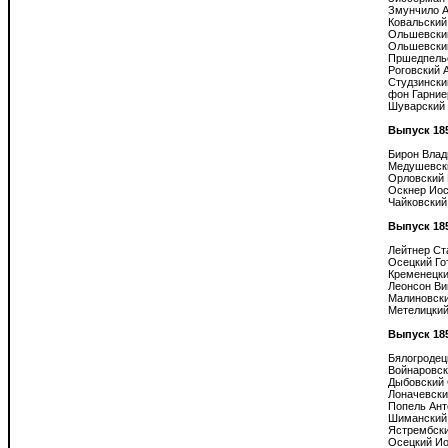
Змунчило А
Ковальский 
Ольшевский
Ольшевский
Пршедпельс
Роговский А
Студзински
фон Гарние
Шуварский 
Выпуск 18
Бирон Влад
Медушевски
Орловский 
Оскнер Иос
Чайковский
Выпуск 18
Лейтнер Ст
Осецкий Го
Кременецки
Леонсон Вик
Малиновски
Метелицкий
Выпуск 18
Бялогродец
Войнаровск
Дыбовский 
Лоначевски
Попель Ант
Шиманский 
Ястрембски
Осецкий Ио