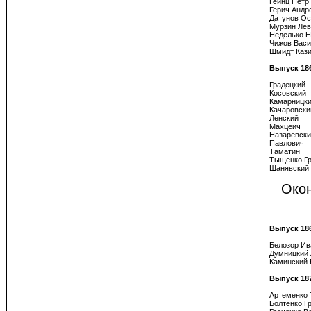
Гейнц Петр

Герич Андре
Датунов Ос
Мурзин Лев
Неделько Н
Чижов Васи
Шмидт Кази
Выпуск 18
Градецкий

Косовский

Камарницки
Качаровски
Ленский

Махцеич

Назаревски
Павлович

Таматин

Тыщенко Гр
Окон
Выпуск 18
Белозор Ив
Думницкий 
Каминский 
Выпуск 18
Артеменко 
Болтенко Гр