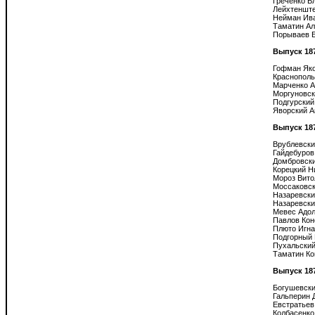
Греченко В
Лейхтенште
Нейман Ива
Таматин Ал
Порываев Е
Выпуск 18
Гофман Яко
Краснополь
Марченко А
Моргуновск
Подгурский
Яворский А
Выпуск 18
Врублевски
Гайдебуров
Домбровски
Корецкий Н
Мороз Вито
Моссаковск
Назаревски
Назаревски
Мевес Адол
Павлов Кон
Плюто Игна
Подгорный 
Пухальский
Таматин Ко
Выпуск 18
Богушевски
Гальперин 
Евстратьев
Колбасенко