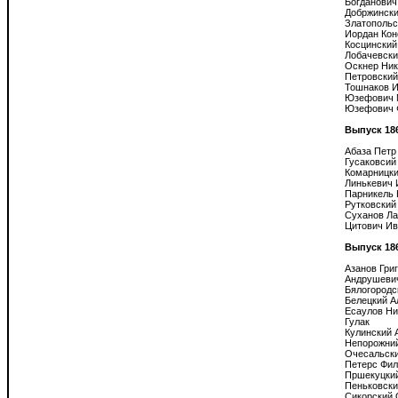
Богданович
Добржински
Златопольс
Иордан Кон
Косцинский
Лобачевски
Оскнер Ник
Петровский
Тошнаков И
Юзефович 
Юзефович 
Выпуск 18
Абаза Петр

Гусаковсий 
Комарницки
Линькевич 
Парникель 
Рутковский 
Суханов Ла
Цитович Ив
Выпуск 18
Азанов Григ
Андрушевич
Бялогородс
Белецкий А
Есаулов Ни
Гулак

Кулинский А
Непорожний
Очесальски
Петерс Фил
Пршекуцкий
Пеньковски
Сикорский 