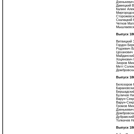
Дзенькевич
Дамецкий В
Калинг Алек
Миргородск
Сторожевск
Скалацкий 
Четков Мат
Мышлаевски
Выпуск 18
Витвицкий 
Гордон Берк
Родзевич В
Цеханович 
Майданский
Хоцянович 
Зиоров Мих
Метт Солом
Домбровски
Выпуск 18
Белозоров 
Барановски
Бершадский
Буличев Ни
Варун-Секр
Варун-Секре
Громов Мих
Дзенькевич
Домбровски
Дубравский
Толкачев Н
Выпуск 18