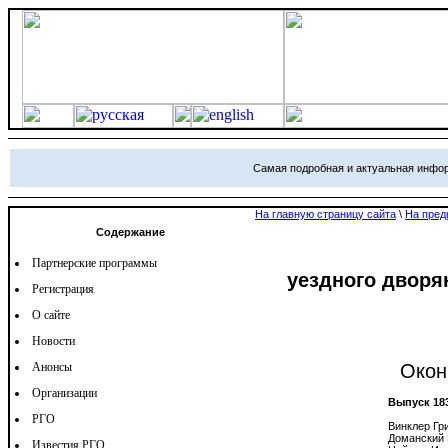
Самая подробная и актуальная инфо
На главную страницу сайта
\
На пред
Содержание
Партнерские программы
уездного дворя
Регистрация
О сайте
Новости
Анонсы
Окон
Организации
Выпуск 18
РГО
Винклер Гри
Доманский 
Известия РГО