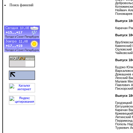
Добровольс
Поиск фамилий
Котюжински
Неймич Але
Пономарев 
Выпуск 18
Карачан Ра
Выпуск 18
Врублевски
Каменский 
Орловский 
Чайковский
Выпуск 18
Будзко Юли
Вархаловск
Домашнев А
Ленский Ва
Малаев Мих
Павлович А
Пискорский
Выпуск 18
Гродзицкий 
Евтушевски
Карачан Ва
Кржевецкий
Литинский 
Перримонд 
Попель Нар
Туркевич А