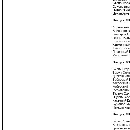
Степанковс
Сухомлинов
Цитович Ал
Цеханович 
Выпуск 18
Афанасьев 
Войнаровск
Гончаров О
Гербко Васи
Замлынский
Карминский
Клопотовск
Лоэинский 
Мозговой Н
Выпуск 18
Булич Егор

Варун-Секр
Дьяковский
Заблоцкий Г
Косовский 
Коберский 
Рутковский 
Талько Эду
Яцевич Але
Кастелий Ви
Суханов Ми
Лейковский

Выпуск 18
Булич Алек
Безпалов А
Гринаковски