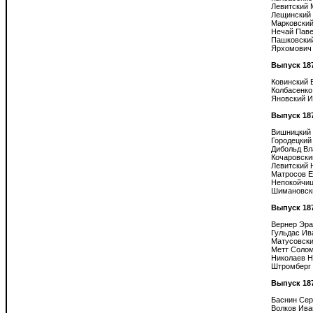
Левитский 
Лещинский 
Марковский
Нечай Паве
Пашковский
Ярхомович 
Выпуск 18
Ковинский 
Колбасенко
Яновский И
Выпуск 18
Вишницкий 
Городецкий
Дибольд Вл
Кочаровски
Левитский 
Матросов Е
Непокойчиц
Шимановски
Выпуск 18
Вернер Эра
Гульдас Ива
Матусовски
Метт Солом
Николаев Н
Штромберг 
Выпуск 18
Баснин Сер
Волков Иван