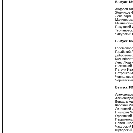
Выпуск 18
Андреев Ал
Жорников Ф
Ленс Карл

Малиновски
Мышинский
Пакутский И
Турчановск
Чахурский 
Выпуск 18
Голембиовс
Горайский 
Добровольс
Калниболот
Ленс Людвиг
Нижинский 
Патрин Ива
Петренко М
Чернелевск
Чернявский
Выпуск 18
Александро
Александро
Венцель Ад
Карачан Ми
Литинский 
Нимирич Мо
Орловский 
Перримонд 
Попель Иос
Чахурский 
Шуварский 