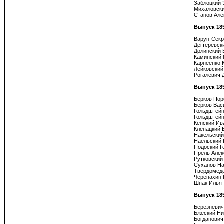
Заблоцкий 
Михаловски
Станов Але
Выпуск 18
Варун-Секр
Дегтеревск
Долинский 
Каминский 
Карнеенко 
Лейковский
Рогалевич 
Выпуск 18
Берков Пор
Берков Вас
Гольдштейн
Гольдштейн
Кенский Ива
Клепацкий 
Накельский
Наельский Г
Подоский Г
Прель Алек
Рутковский
Суханов На
Твердомедо
Черепахин 
Шпак Илья

Выпуск 18
Березневич
Бжеский Ни
Богданович