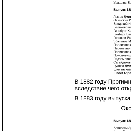
Ушкалов Ев
Выпуск 18
Лысак Дмит
Осинский И
Бродский И
Белаковски
Гинцбург Ха
Гомберг Евс
Горшков Як
Збатанов М
Павликовск
Перельман 
Полинковск
Присяженко
Радзимовск
Сагайдаков
Чуенко Дми
Шиманский

В 1882 году Прогим
вследствие чего отк
В 1883 году выпуска
Око
Выпуск 18
Венераки А