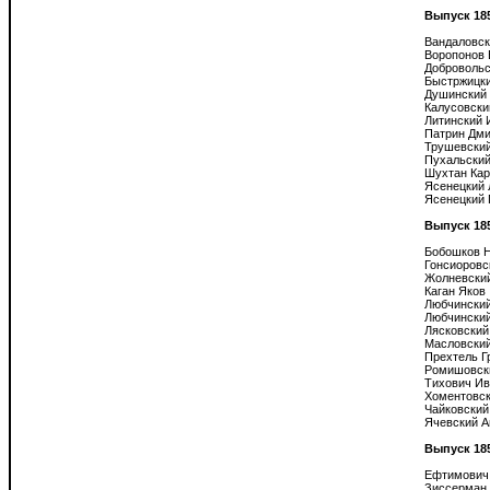
Выпуск 18
Вандаловск
Воропонов 
Добровольс
Быстржицки
Душинский 
Калусовски
Литинский 
Патрин Дми
Трушевский
Пухальский
Шухтан Кар
Ясенецкий 
Ясенецкий 
Выпуск 18
Бобошков Н
Гонсиоровс
Жолневский
Каган Яков

Любчинский
Любчинский
Лясковский
Масловский
Прехтель Г
Ромишовски
Тихович Ив
Хоментовск
Чайковский
Ячевский А
Выпуск 18
Ефтимович 
Зиссерман 