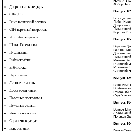
Неймич Ива
Фабер Паве
Дворянский календарь
Выпуск 18
СПб ДРК
Безрадецки
Генеалогический вестник
Дабич Нико
Добровольс
Дунаевский
СПб народный некрополь
Керстич Ива
Из глубины времен
Выпуск 18
Школа Генеалогии
Вирский Дм
Глебов Дми
Публикации
Домаевский
Дунаевский
Библиография
Малаев Вас
Рожицкий И
Библиотека
Рожицкий З
Савицкий Н
Персоналия
Выпуск 18
Личные страницы
Вицинский 
Врублевски
Доска объявлений
Рогасский 
Скрубонски
Полезные программы
Выпуск 18
Полезные ссылки
Воинов Мих
Интернет-магазин
Зволинский
Поляков Ва
Справочные услуги
Выпуск 18
Консультации
Варун-Секр