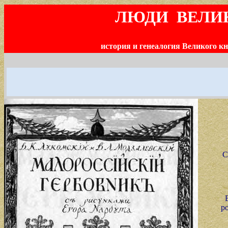
ЛЮДИ ВЕЛИ
история и генеалогия Великого к
С
р