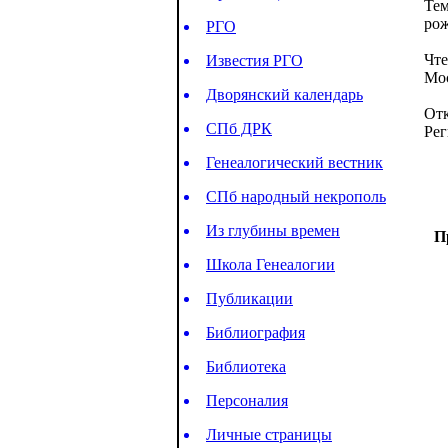
Тем
рож
РГО
Чте
Известия РГО
Мос
Дворянский календарь
Отк
СПб ДРК
Рег
Генеалогический вестник
СПб народный некрополь
Из глубины времен
П
Школа Генеалогии
Публикации
Библиография
Библиотека
Персоналия
Личные страницы