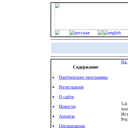
На 
Содержание
Партнерские программы
Регистрация
О сайте
5-6
Новости
чте
Ист
Анонсы
Ро
Организации