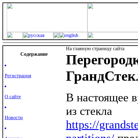
На главную страницу сайта
Cодержание
Перегородк
ГрандСтек
Регистрация
В настоящее в
О сайте
из стекла
Новости
https://grandst