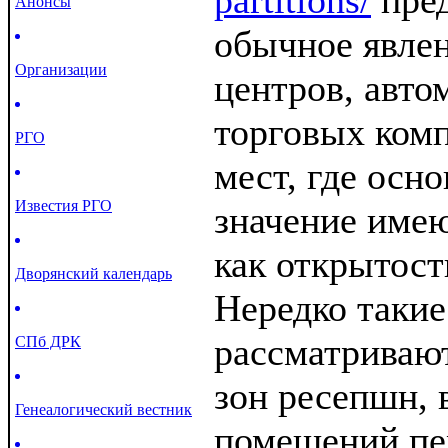
partitions/
пред
Анонсы
обычное явлен
Организации
центров, авто
торговых комп
РГО
мест, где осн
Известия РГО
значение име
как открытост
Дворянский календарь
Нередко такие
рассматриваю
СПб ДРК
зон ресепшн, 
Генеалогический вестник
помещений пе