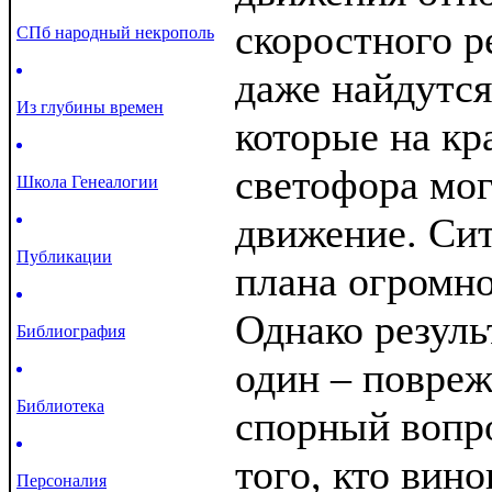
скоростного р
СПб народный некрополь
даже найдутся
Из глубины времен
которые на кр
светофора мо
Школа Генеалогии
движение. Си
Публикации
плана огромн
Однако резуль
Библиография
один – повре
Библиотека
спорный вопр
того, кто вин
Персоналия