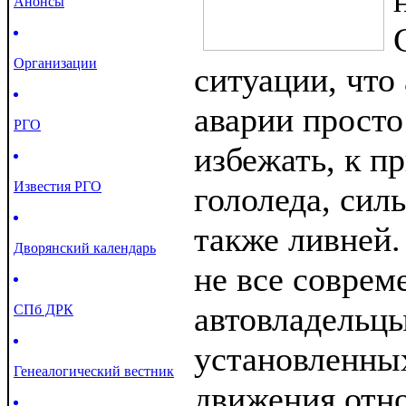
Анонсы
Организации
ситуации, что
аварии прост
РГО
избежать, к п
Известия РГО
гололеда, сил
также ливней.
Дворянский календарь
не все соврем
автовладельц
СПб ДРК
установленны
Генеалогический вестник
движения отн