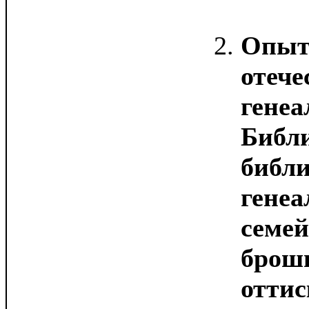
Опыт
отече
генеа
Библ
библ
генеа
семей
брош
оттис