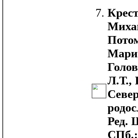
Крест
Миха
Потом
Мари
Голов
Л.Т.,
Север
родос
Ред. 
СПб.: