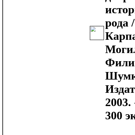
истор
рода 
Карпа
Могил
Фили
Шумко
Издат
2003. 
300 эк