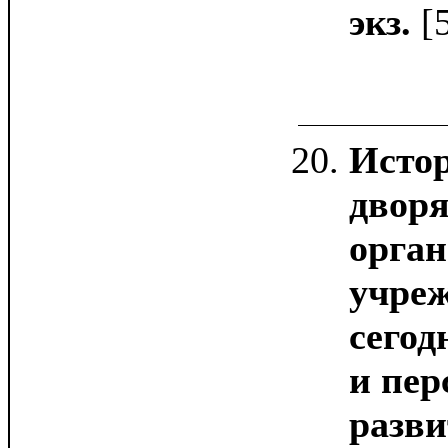
экз.
[
Истор
двор
орган
учреж
сегод
и пе
разви