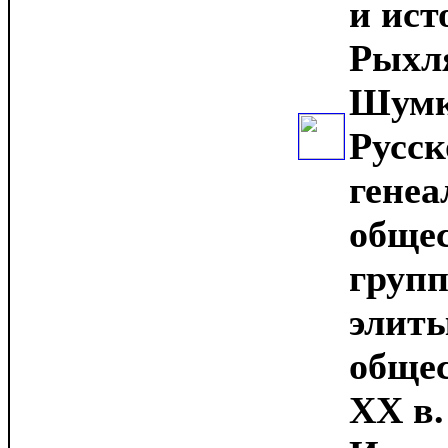
и ист
Рыхля
Шумко
Русск
генеа
общес
групп
элиты
общес
XX в.