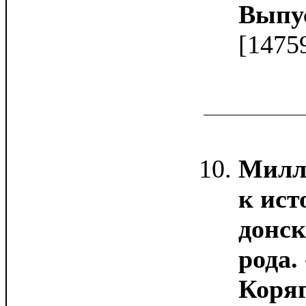
Выпус
[1475
Милл
к ист
донск
рода. 
Коряг