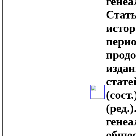
генеа
Стать
истор
перио
прод
издан
стате
(сост
(ред.)
генеа
общес