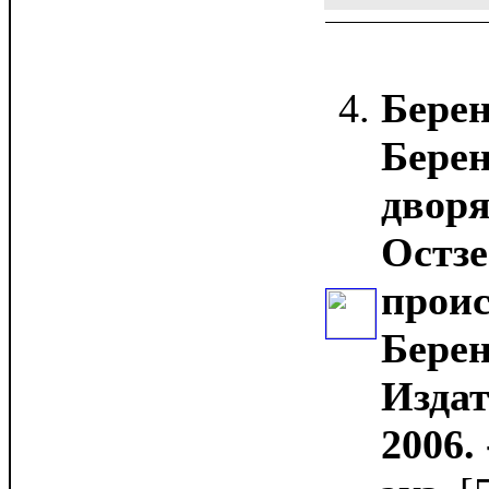
Бере
Берен
дворя
Остзе
проис
Берен
Издат
2006. 