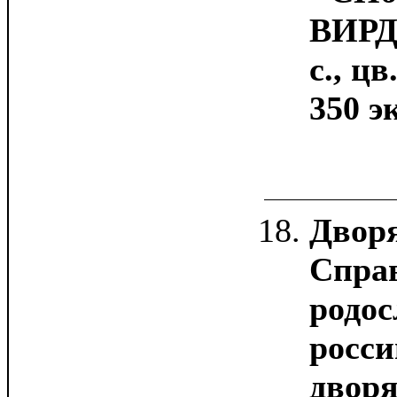
ВИРД,
с., цв
350 эк
Дворя
Спра
родос
росси
дворя