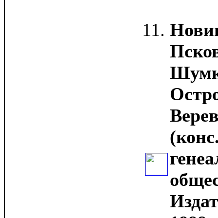
Нови
Псков
Шумко
Остро
Вере
(конс
генеа
общес
Издат