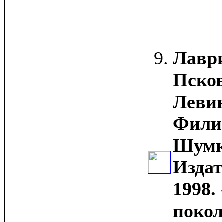
Лавр
Псков
Левин
Фили
Шумко
Издат
1998. 
покол