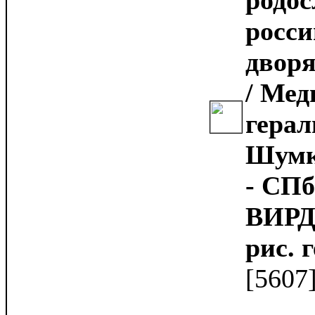
родос
росси
дворя
/ Мед
герал
Шумко
- СПб
ВИРД, 
рис. г
[5607