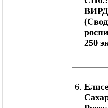
СПб.:
ВИРД,
(Сво
роспи
250 эк
Елисе
Сахар
Русск