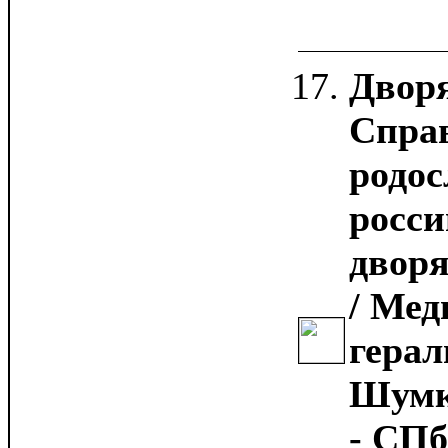
Дворя
Спра
родос
росси
дворя
/ Мед
герал
Шумко
- СПб