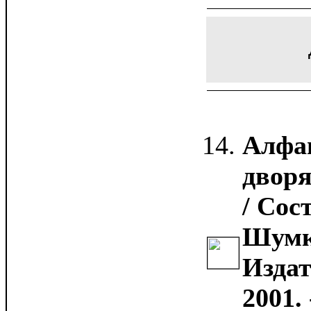
Алфа
дворя
/ Сос
Шумко
Издат
2001. 