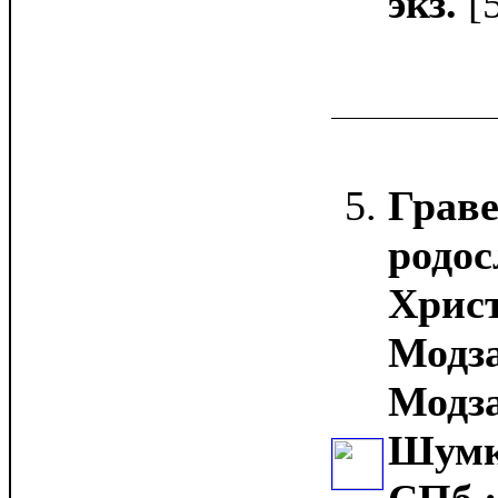
экз.
[
Граве
родос
Христ
Модза
Модза
Шумко