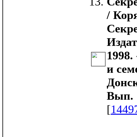
Секр
/ Кор
Секре
Издат
1998.
и сем
Донск
Вып. 1
[
1449