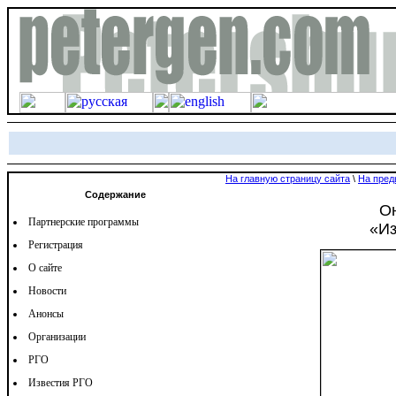
На главную страницу сайта
\
На пред
Содержание
О
Партнерские программы
«Из
Регистрация
О сайте
Новости
Анонсы
Организации
РГО
Известия РГО