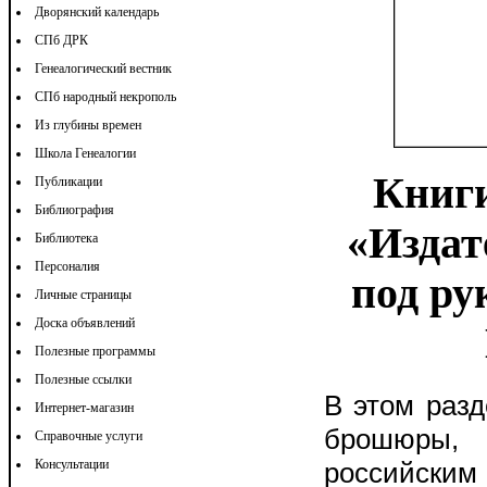
Дворянский календарь
СПб ДРК
Генеалогический вестник
СПб народный некрополь
Из глубины времен
Школа Генеалогии
Книг
Публикации
Библиография
«Издат
Библиотека
Персоналия
под ру
Личные страницы
Доска объявлений
Полезные программы
Полезные ссылки
В этом разд
Интернет-магазин
брошюры,
Справочные услуги
российски
Консультации