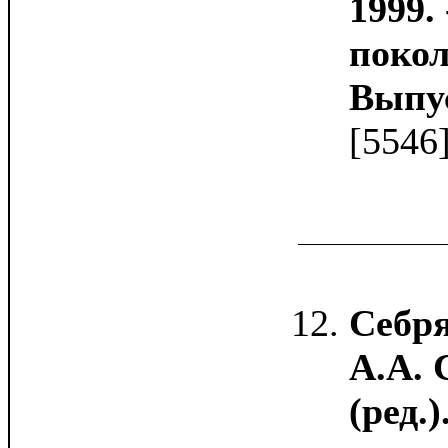
1999. 
покол
Выпус
[5546
Себр
А.А. 
(ред.)