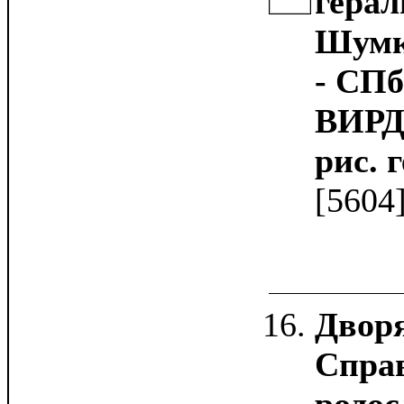
герал
Шумко
- СПб
ВИРД, 
рис. г
[5604
Дворя
Спра