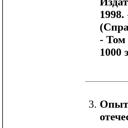
Издат
1998. 
(Спра
- Том
1000 э
Опыт
отече