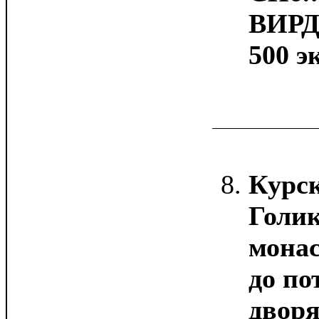
ВИРД, 
500 эк
Курс
Голи
мона
до п
двор