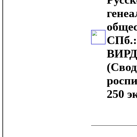
генеа
общес
СПб.:
ВИРД,
(Сво
роспи
250 эк