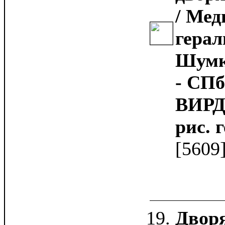
/ Мед
герал
Шумко
- СПб
ВИРД, 
рис. г
[5609
Дворя