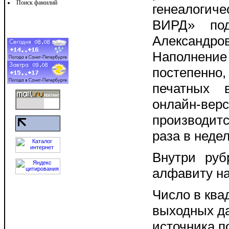
Поиск фамилий
генеалоги
ВИРД» под
Алексан
Наполнени
постепенно
печатных 
онлайн-
производит
раза в неде
Внутри руб
алфавиту на
Число в ква
выходных да
источника п