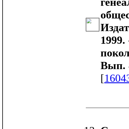
генеа
общес
Издат
1999. 
покол
Вып. 8
[
1604