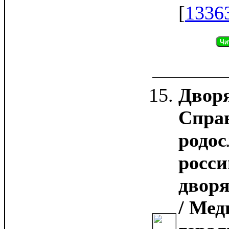
[
1336
Чи
Дворя
Спра
родос
росси
дворя
/ Мед