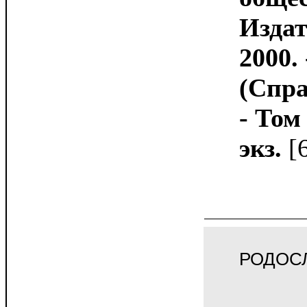
Издат
2000. 
(Спра
- Том
экз.
[
РОДОС