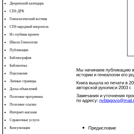
Дворянский календарь
СПб ДРК
Генеалогический вестник
СПб народный некрополь
Из глубины времен
Школа Генеалогии
Публикации
Библиография
Библиотека
Мы начинаем публикацию в 
Персоналия
истории и генеалогии его ро
Личные страницы
Книга вышла из печати в 20
авторской рукописи 2003 г.
Доска объявлений
Замечания и уточнения пр
Полезные программы
по адресу:
nvblagovo@mail.
Полезные ссылки
Интернет-магазин
Справочные услуги
Консультации
Предисловие