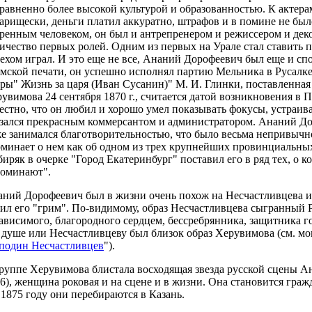
равненно более высокой культурой и образованностью. К актера
арищески, деньги платил аккуратно, штрафов и в помине не был
ренным человеком, он был и антрепренером и режиссером и дек
ичество первых ролей. Одним из первых на Урале стал ставить п
ехом играл. И это еще не все, Ананий Дорофеевич был еще и сп
мской печати, он успешно исполнял партию Мельника в Русалке
ры" Жизнь за царя (Иван Сусанин)" М. И. Глинки, поставленная
увимова 24 сентября 1870 г., считается датой возникновения в 
естно, что он любил и хорошо умел показывать фокусы, устраива
зался прекрасным коммерсантом и администратором. Ананий Дор
е занимался благотворительностью, что было весьма непривычно
минает о нем как об одном из трех крупнейших провинциальны
иряк в очерке "Город Екатеринбург" поставил его в ряд тех, о к
поминают".
ний Дорофеевич был в жизни очень похож на Несчастливцева из
ил его "грим". По-видимому, образ Несчастливцева сыгранный 
ависимого, благородного сердцем, бессребрянника, защитника 
 душе или Несчастливцеву был близок образ Херувимова (см. мо
подин Несчастливцев
").
руппе Херувимова блистала восходящая звезда русской сцены А
6), женщина роковая и на сцене и в жизни. Она становится гр
 1875 году они перебираются в Казань.