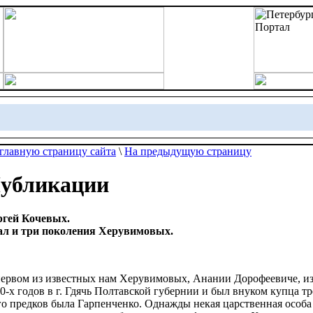
главную страницу сайта
\
На предыдущую страницу
убликации
ргей Кочевых.
ал и три поколения Херувимовых.
ервом из известных нам Херувимовых, Анании Дорофеевиче, изв
0-х годов в г. Гдячь Полтавской губернии и был внуком купца 
го предков была Гарпенченко. Однажды некая царственная особа