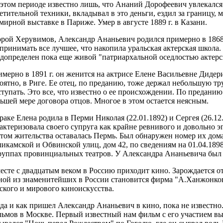
этом периоде известно лишь, что Ананий Дорофеевич увлекался
етительной техники, вкладывал в это деньги, ездил за границу, 
мирной выставке в Париже. Умер в августе 1889 г. в Казани.
рой Херувимов, Александр Ананьевич родился примерно в 1868 
принимать все лучшее, что накопила уральская актерская школа
допределен пока еще живой "патриархальной оседлостью актерс
мерно в 1891 г. он женится на актрисе Елене Васильевне Дидери
оятно, в Риге. Ее отец, по преданию, тоже держал небольшую тр
тупать. Это все, что известно о ее происхождении. По преданию
ьшей мере договора отцов. Многое в этом остается неясным.
раке Елена родила в Перми Николая (22.01.1892) и Сергея (26.12
актеризовала своего супруга как крайне ревнивого и довольно 
том жительства оставалась Пермь. Был обнаружен номер их дома
икамской и Обвинской улиц, дом 42, по сведениям на 01.04.1898
руппах провинциальных театров. У Александра Ананьевича был
есте с двадцатым веком в Россию приходит кино. Зарождается 
ой из знаменитейших в России становится фирма "А.Ханжонков 
ского и мирового киноискусства.
да и как пришел Александр Ананьевич в кино, пока не известно
ьмов в Москве. Первый известный нам фильм с его участием вы