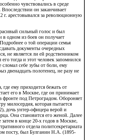
особенно чувствовались в среде
. Впоследствии он заканчивает
2 г. арестовывался за революционную
расивый сильный голос и был
и в одном из боев он получает
Подробнее о той операции семья
а сдавать документы очередных
ся, не является ли ей родственником
его тогда и этот человек запомнился
 сломал себе зубы от боли, ему
ыз двенадцать полотенец, не разу не
, где ему приходится бежать от
тает его в Москве, где он принимает
на фронте под Петроградом. Обороняет
ру милосердия, которая пытается
), дочь унтер-офицера верой и
рца. Она становится его женой. Далее
затем в конце 20-х годов в Москве,
тративного отдела политсекретариата
м посту, был Булганин Н.А. (1895-