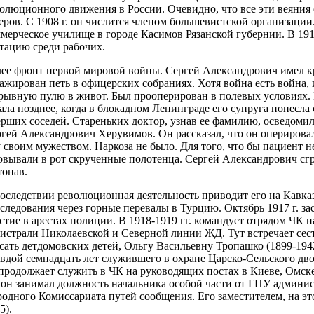
олюционного движения в России. Очевидно, что все эти веяния 
еров. С 1908 г. он числится членом большевистской организации
мерческое училище в городе Касимов Рязанской губернии. В 191
тацию среди рабочих.
ее фронт первой мировой войны. Сергей Александрович имел к
ажирован петь в офицерских собраниях. Хотя война есть война, 
рывную пулю в живот. Был прооперирован в полевых условиях. 
ала позднее, когда в блокадном Ленинграде его супруга понесл
рших соседей. Стареньких доктор, узнав ее фамилию, осведомил
гей Александрович Херувимов. Он рассказал, что он оперировал 
 своим мужеством. Наркоза не было. Для того, что бы пациент не
овывали в рот скрученные полотенца. Сергей Александрович сгр
тонав.
оследствии революционная деятельность приводит его на Кавказ
следования через горные перевалы в Турцию. Октябрь 1917 г. зас
стие в арестах полиции. В 1918-1919 гг. командует отрядом ЧК 
истрали Николаевской и Северной линии ЖД. Тут встречает сест
сать детдомовских детей, Ольгу Васильевну Тропашко (1899-1942
вдой семнадцать лет служившего в охране Царско-Сельского дво
продолжает служить в ЧК на руководящих постах в Киеве, Омске 
 он занимал должность начальника особой части от ГПУ админис
одного Комиссариата путей сообщения. Его заместителем, на это
5).