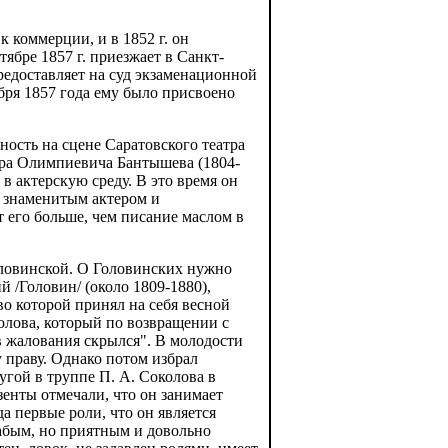
 коммерции, и в 1852 г. он
ябре 1857 г. приезжает в Санкт-
редоставляет на суд экзаменационной
бря 1857 года ему было присвоено
ьность на сцене Саратовского театра
дра Олимпиевича Бантышева (1804-
в актерскую среду. В это время он
 знаменитым актером и
т его больше, чем писание маслом в
оловинской. О Головинских нужно
 /Головин/ (около 1809-1880),
о которой принял на себя весной
колова, который по возвращении с
в жалования скрылся". В молодости
 праву. Однако потом избрал
ругой в труппе П. А. Соколова в
зенты отмечали, что он занимает
а первые роли, что он является
лабым, но приятным и довольно