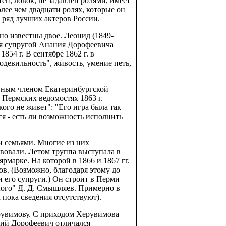
ен, ловок, не задавлен ролями, имеет
лее чем двадцати ролях, которые он
 ряд лучших актеров России.
но известны двое. Леонид (1849-
шая супругой Анания Дорофеевича
54 г. В сентябре 1862 г. в
одевильность", живость, умение петь,
авным членом Екатеринбургской
в Пермских ведомостях 1863 г.
кого не живет": "Его игра была так
ся - есть ли возможность исполнить
и семьями. Многие из них
вовали. Летом труппа выступала в
рмарке. На которой в 1866 и 1867 гг.
в. (Возможно, благодаря этому до
 его супруги.) Он строит в Перми
лого" Д. Д. Смышляев. Примерно в
 пока сведения отсутствуют).
ерувимову. С приходом Херувимова
ний Дорофеевич отличался