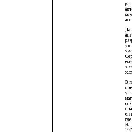
рев
акт
ком
аги
Дал
анг
раз
узн
уме
Сер
ему
зас
зас
В п
пре
уча
маг
спа
пра
он 
где
Нар
197