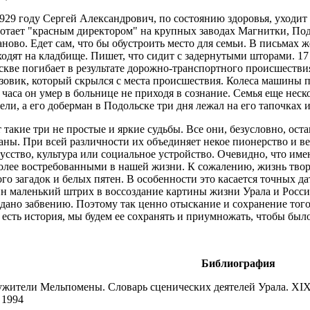
929 году Сергей Александрович, по состоянию здоровья, уходит
отает "красным директором" на крупных заводах Магнитки, Подо
ново. Едет сам, что бы обустроить место для семьи. В письмах же
одят на кладбище. Пишет, что сидит с задернутыми шторами. 17 м
кве погибает в результате дорожно-транспортного происшестви
зовик, который скрылся с места происшествия. Колеса машины п
 часа он умер в больнице не приходя в сознание. Семья еще неск
ели, а его доберман в Подольске три дня лежал на его тапочках 
 такие три не простые и яркие судьбы. Все они, безусловно, ос
аны. При всей различности их объединяет некое пионерство и ве
усство, культура или социальное устройство. Очевидно, что имен
олее востребованными в нашей жизни. К сожалению, жизнь твор
го загадок и белых пятен. В особенности это касается точных да
н маленький штрих в воссоздание картины жизни Урала и Росс
дано забвению. Поэтому так ценно отыскание и сохранение того
 есть история, мы будем ее сохранять и приумножать, чтобы было
Библиография
жители Мельпомены. Словарь сценических деятелей Урала. ХIХ 
 1994