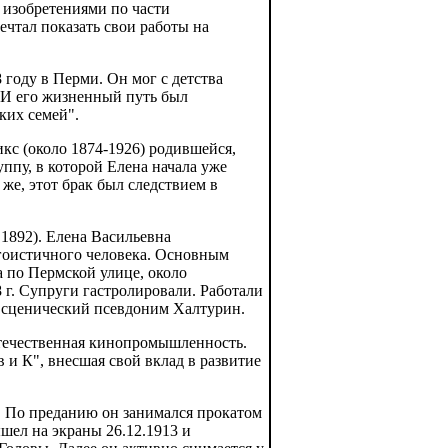
 изобретениями по части
мечтал показать свои работы на
году в Перми. Он мог с детства
. И его жизненный путь был
ких семей".
кс (около 1874-1926) родившейся,
уппу, в которой Елена начала уже
 же, этот брак был следствием в
.1892). Елена Васильевна
эгоистичного человека. Основным
 по Пермской улице, около
 г. Супруги гастролировали. Работали
 сценический псевдоним Халтурин.
отечественная кинопромышленность.
и К", внесшая свой вклад в развитие
. По преданию он занимался прокатом
шел на экраны 26.12.1913 и