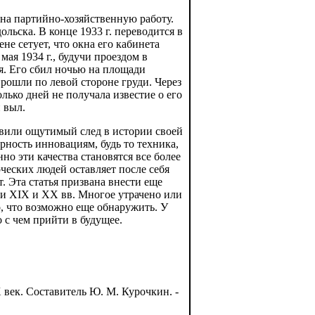
 на партийно-хозяйственную работу.
льска. В конце 1933 г. переводится в
не сетует, что окна его кабинета
ая 1934 г., будучи проездом в
я. Его сбил ночью на площади
рошли по левой стороне груди. Через
олько дней не получала известие о его
и выл.
тавили ощутимый след в истории своей
рность инновациям, будь то техника,
но эти качества становятся все более
ческих людей оставляет после себя
т. Эта статья призвана внести еще
ии ХIХ и ХХ вв. Многое утрачено или
, что возможно еще обнаружить. У
 с чем прийти в будущее.
век. Составитель Ю. М. Курочкин. -