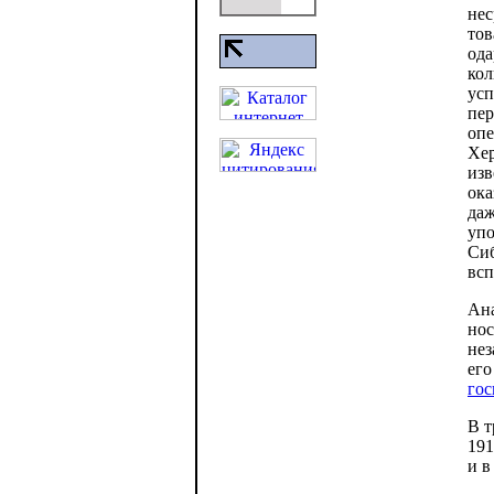
нес
тов
ода
кол
усп
пер
опе
Хер
изв
ока
даж
упо
Сиб
вс
Ана
нос
нез
его
гос
В т
191
и в