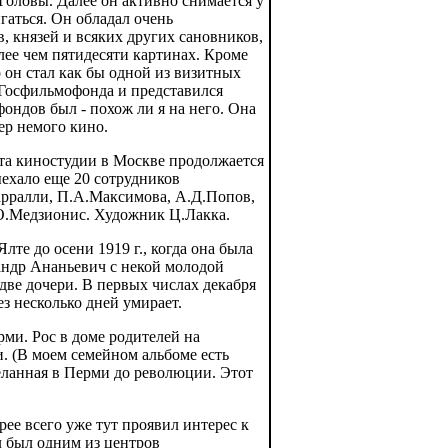
Головы. Далее он активно снимается у
гаться. Он обладал очень
, князей и всяких других сановников,
лее чем пятидесяти картинах. Кроме
о он стал как бы одной из визитных
в Госфильмофонда и представился
ндов был - похож ли я на него. Она
ер немого кино.
ота киностудии в Москве продолжается
ыехало еще 20 сотрудников
арралли, П.А.Максимова, А.Д.Попов,
О.Медзионис. Художник Ц.Лакка.
те до осени 1919 г., когда она была
андр Ананьевич с некой молодой
 две дочери. В первых числах декабря
ез несколько дней умирает.
ми. Рос в доме родителей на
и. (В моем семейном альбоме есть
еланная в Перми до революции. Этот
ее всего уже тут проявил интерес к
л был одним из центров