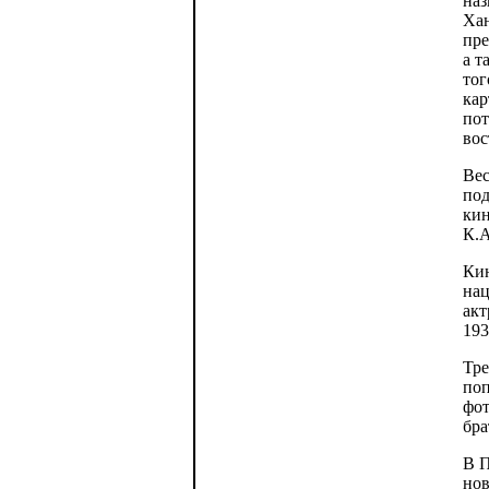
наз
Хан
пре
а т
тог
кар
пот
вос
Вес
под
кин
К.А
Кин
нац
акт
193
Тре
поп
фот
бра
В П
нов