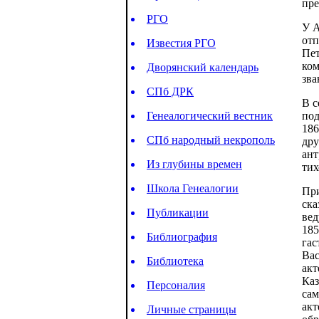
пре
РГО
У А
отп
Известия РГО
Пет
ком
Дворянский календарь
зва
СПб ДРК
В с
Генеалогический вестник
под
186
СПб народный некрополь
дру
ант
Из глубины времен
тих
Школа Генеалогии
При
ска
Публикации
вед
185
Библиография
гас
Вас
Библиотека
акт
Каз
Персоналия
сам
акт
Личные страницы