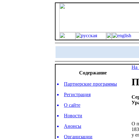
На 
Содержание
П
Партнерские программы
Регистрация
Се
Ур
О сайте
Новости
О п
Анонсы
183
у е
Организации