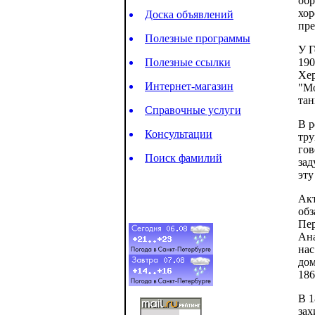
обр
хор
Доска объявлений
пре
Полезные программы
У Г
Полезные ссылки
190
Хер
Интернет-магазин
"Мо
тан
Справочные услуги
В р
Консультации
тру
гов
Поиск фамилий
зад
эту
Акт
обз
Пер
Ана
нас
дом
186
В 1
зах