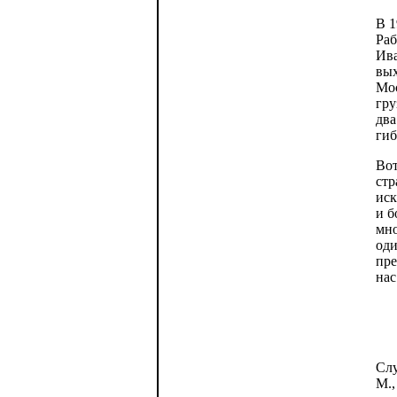
В 1
Раб
Ива
вых
Мос
гру
два
гиб
Вот
стр
иск
и б
мно
оди
пре
нас
Слу
М.,