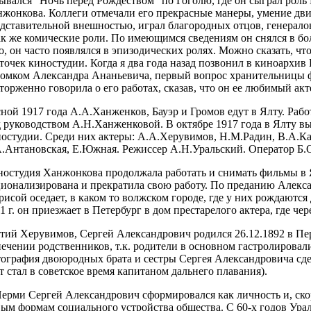
ывался "Ночь перед Рождеством" по Гоголю, где он сыграл роль 
жонкова. Коллеги отмечали его прекрасные манеры, умение дви
дставительной внешностью, играл благородных отцов, генералов
ак же комические роли. По имеющимся сведениям он снялся в бо
о, он часто появлялся в эпизодических ролях. Можно сказать, чт
точек киностудии. Когда я два года назад позвонил в киноархи
омком Александра Ананьевича, первый вопрос хранительницы фо
торженно говорила о его работах, сказав, что он ее любимый акт
ной 1917 года А.А.Ханженков, Бауэр и Громов едут в Ялту. Раб
 руководством А.Н.Ханженковой. В октябре 1917 года в Ялту в
остудии. Среди них актеры: А.А.Херувимов, Н.М.Радин, В.А.К
.Антановская, Е.Южная. Режиссер А.Н.Уральский. Оператор Б.
остудия Ханжонкова продолжала работать и снимать фильмы в Ял
ионализирована и прекратила свою работу. По преданию Алекс
рисой оседает, в каком то волжском городе, где у них рождаются
1 г. он приезжает в Петербург в дом престарелого актера, где чер
тий Херувимов, Сергей Александрович родился 26.12.1892 в Пер
ечении родственников, т.к. родители в основном гастролировал
ография двоюродных брата и сестры Сергея Александровича сд
т стал в советское время капитаном дальнего плавания).
ерми Сергей Александрович сформировался как личность и, скор
ым формам социального устройства общества. С 60-х годов Ура