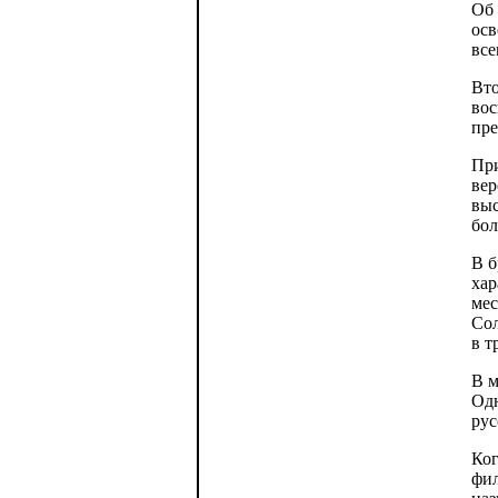
Об 
осв
все
Вто
вос
пре
При
вер
выс
бол
В б
хар
мес
Сол
в т
В м
Одн
рус
Ког
фил