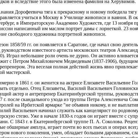
дков и вследствие этого была изменена фамилия на Херувимов.
нания Дорофеевича тяга к прекрасному и новому победила тягу к
равляется учиться в Москву в Училище живописи и ваяния. В окт
ербург, в Императорскую Академию Художеств, где 13 ноября п
иссии написанный им маслом портрет дамы с лорнеткой. 23 ноя
ние свободного художника портретной живописи.
езон 1858/59 гг. он появляется в Саратове, где начал свою деятел
 руководством известного артиста московских театров Алексан
0). Играл небольшие роли очень не дурно. Он активно вливается 
жит с Петром Михайловичем Медведевым (1837-1906), будущим
репренером. Эта веселая полная действий жизнь явно привлекае
ой мастерской.
мерно в 1861 г. он женится на актрисе Елизавете Васильевне Г
зать отдельно. Отец Елизаветы, Василий Васильевич Головинский
ущий актер и антрепренер Екатеринбургской труппы, руководств
7 г. после скандального ухода из труппы Петра Алексеевича Со
тролей на Ирбитской ярмарке "не объявив никому, и не выплати
илий Васильевич начинал служить как канцелярист по родовому
ерскую стезю. Уже в начале 1830-х годов он играет вместе с суп
ани. С 1843 г. в Екатеринбургской труппе П. А. Соколова. Рецен
ые обширные амплуа, играет почти во всех пьесах и операх всегд
ером нового поколения, умен, обладает большим дарованием, с