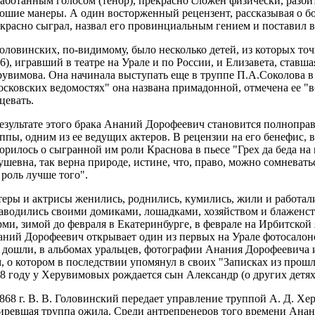
аботанным голосом (тенор), прекрасно сложен физически, разбит
ошие манеры. А один восторженный рецензент, рассказывая о бо
красно сыграл, назвал его провинциальным гением и поставил в
оловинских, по-видимому, было несколько детей, из которых точ
6), игравший в театре на Урале и по России, и Елизавета, став
увимова. Она начинала выступать еще в труппе П.А.Соколова в 18
сковских ведомостях" она названа примадонной, отмечена ее "в
цевать.
езультате этого брака Ананий Дорофеевич становится полнопр
ппы, одним из ее ведущих актеров. В рецензии на его бенефис, 
орилось о сыгранной им роли Краснова в пьесе "Грех да беда на 
ушевна, так верна природе, истине, что, право, можно сомневать
 роль лучше того".
еры и актрисы женились, роднились, кумились, жили и работал
аводились своими домиками, лошадками, хозяйством и блаженст
ми, зимой до февраля в Екатеринбурге, в феврале на Ирбитской я
ний Дорофеевич открывает один из первых на Урале фотосалоно
 дошли, в альбомах уральцев, фотографии Анания Дорофеевича и
, о котором в последствии упомянул в своих "Записках из прош
8 году у Херувимовых рождается сын Александр (о других детях
868 г. В. В. Головинский передает управление труппой А. Д. Х
иревшая труппа ожила. Среди антрепренеров того времени Ана