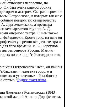
м он относился человечно, по
о. Он был очень разносторонне
оратором и актером. Сыграл огромное
ьесы Островского, в которых так же с
особным певцом, по свидетельству
 А. Даргомыжского, а премьера
 силами артистов труппы А. Д.
Перми оперного театра. О нем также
л фейерверки. Кроме того, на деле он
офеевич уверенно вел дела театра и
 для того времени. И. Ф. Горбунов
х антрепренеров России. Мамин-
оторых до сих пор "с благодарностью
 пьесы Островского "Лес", он как бы
Рыбаковым - человека гордого и
гонимых и угнетенных - был близок
ю статью "
Будьте счастливы,
нна Яковлевна Романовская (1843-
ажданской женой Анания Дорофеевича,