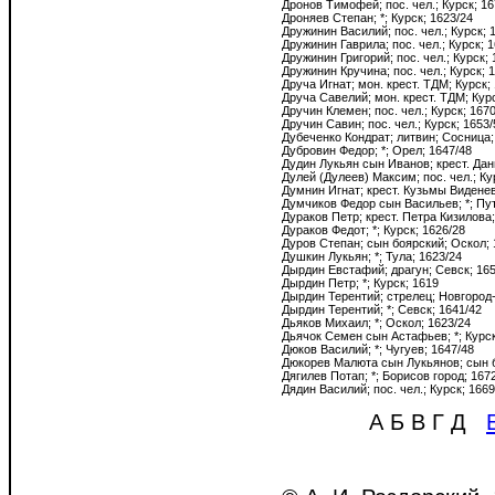
А Б В Г Д