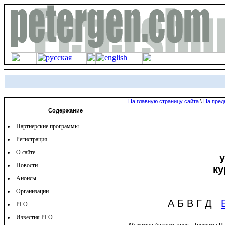
На главную страницу сайта
\
На пред
Содержание
Партнерские программы
Регистрация
О сайте
Новости
ку
Анонсы
Организации
А Б В Г Д
РГО
Известия РГО