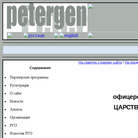
На главную страницу сайта
\
На пред
Содержание
Партнерские программы
Регистрация
О сайте
офицерс
Новости
ЦАРСТВ
Анонсы
Организации
РГО
Известия РГО