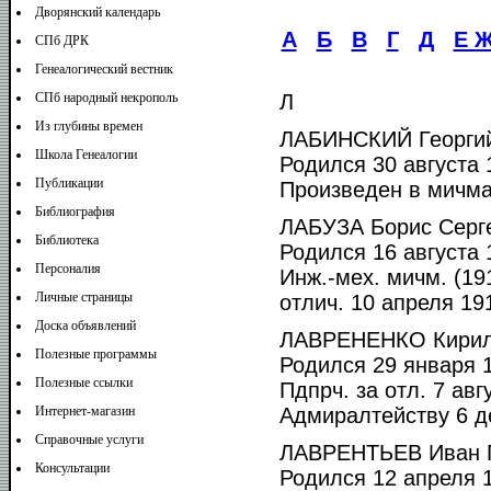
Дворянский календарь
А
Б
В
Г
Д
Е Ж
СПб ДРК
Генеалогический вестник
СПб народный некрополь
Л
Из глубины времен
ЛАБИНСКИЙ Георгий
Школа Генеалогии
Родился 30 августа 1
Публикации
Произведен в мичма
Библиография
ЛАБУЗА Борис Серг
Библиотека
Родился 16 августа 1
Персоналия
Инж.-мех. мичм. (19
Личные страницы
отлич. 10 апреля 191
Доска объявлений
ЛАВРЕНЕНКО Кирил
Полезные программы
Родился 29 января 1
Полезные ссылки
Пдпрч. за отл. 7 ав
Интернет-магазин
Адмиралтейству 6 де
Справочные услуги
ЛАВРЕНТЬЕВ Иван П
Консультации
Родился 12 апреля 1