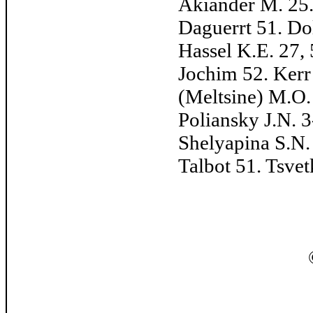
Akiander M. 25.
Daguerrt 51. Do
Hassel K.E. 27,
Jochim 52. Kerr
(Meltsine) M.O.
Poliansky J.N. 3
Shelyapina S.N. 
Talbot 51. Tsvet