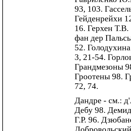
93, 103. Гассель
Гейденрейхи 12
16. Герхен Т.В.
фан дер Пальсы
52. Голодухина
3, 21-54. Горл
Грандмезоны 98
Гроотены 98. Гр
72, 74.
Дандре - см.: д
Дебу 98. Демид
Г.Р. 96. Дзюбано
Добровольский