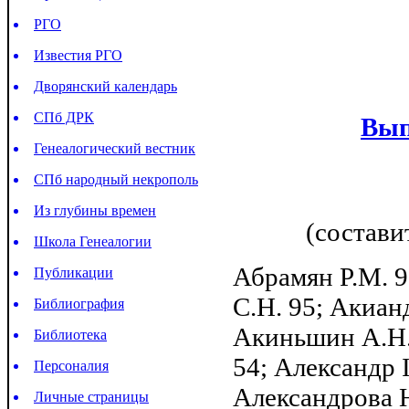
РГО
Известия РГО
Дворянский календарь
СПб ДРК
Вып
Генеалогический вестник
СПб народный некрополь
Из глубины времен
(состави
Школа Генеалогии
Абрамян P.M. 9
Публикации
С.Н. 95; Акианд
Библиография
Акиньшин А.Н. 
Библиотека
54; Александр I
Персоналия
Александрова Н
Личные страницы