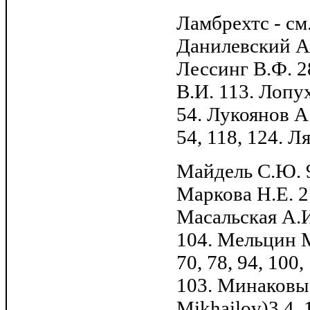
Ламбрехтс - см
Данилевский А.
Лессинг В.Ф. 2
В.И. 113. Лопу
54. Лукоянов А.
54, 118, 124. Л
Майдель С.Ю. 9
Маркова Н.Е. 2
Масальская А.И
104. Мельцин М.
70, 78, 94, 100
103. Минаковы 
Mikhailov)3,4, 