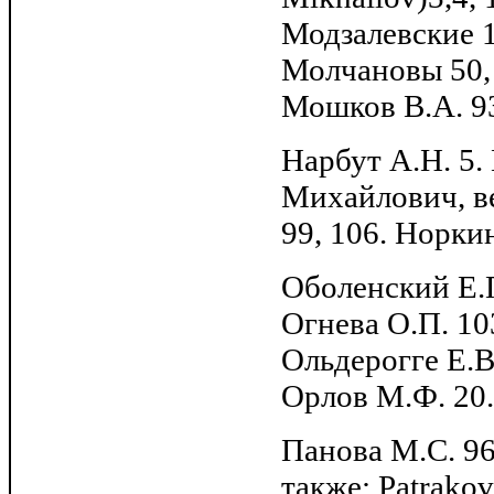
Модзалевские 1
Молчановы 50, 
Мошков В.А. 9
Нарбут А.Н. 5.
Михайлович, вел
99, 106. Норкин
Оболенский Е.П
Огнева О.П. 10
Ольдерогге Е.В.
Орлов М.Ф. 20.
Панова М.С. 96
также: Patrakov