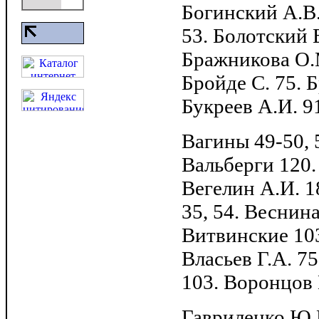
Богинский А.В.
53. Болотский В
Бражникова О.М
Бройде С. 75. Б
Букреев А.И. 9
Вагины 49-50, 
Вальберги 120.
Вегелин А.И. 1
35, 54. Веснина
Витвинские 10
Власьев Г.А. 7
103. Воронцов М
Гавриленко Ю.И