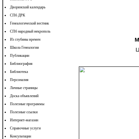
Дворянский календарь
СПб ДРК
Генеалогический вестник
СПб народный некрополь
М
Из глубины времен
Школа Генеалогии
Ц
Публикации
Библиография
Библиотека
Персоналия
Личные страницы
Доска объявлений
Полезные программы
Полезные ссылки
Интернет-магазин
Справочные услуги
Консультации