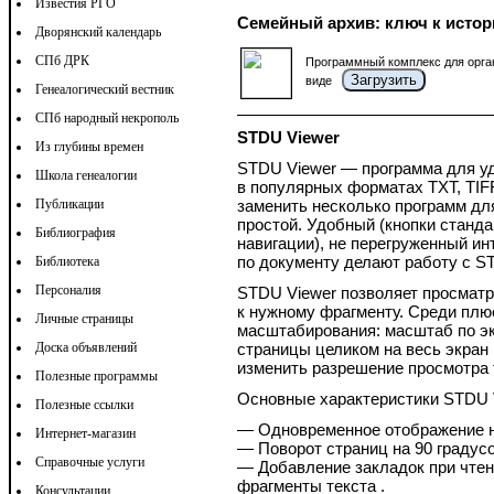
Известия РГО
Семейный архив: ключ к истор
Дворянский календарь
СПб ДРК
Программный комплекс для орга
Загрузить
виде
Генеалогический вестник
СПб народный некрополь
STDU Viewer
Из глубины времен
STDU Viewer — программа для у
Школа генеалогии
в популярных форматах TXT, TIF
Публикации
заменить несколько программ дл
простой. Удобный (кнопки станд
Библиография
навигации), не перегруженный ин
по документу делают работу с ST
Библиотека
Персоналия
STDU Viewer позволяет просмат
к нужному фрагменту. Среди пл
Личные страницы
масштабирования: масштаб по э
Доска объявлений
страницы целиком на весь экран 
изменить разрешение просмотра 
Полезные программы
Основные характеристики STDU 
Полезные ссылки
— Одновременное отображение не
Интернет-магазин
— Поворот страниц на 90 градусо
Справочные услуги
— Добавление закладок при чтен
фрагменты текста .
Консультации