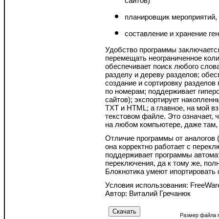
сайтов)
планировщик мероприятий, в
составление и хранение ге
Удобство программы заключается 
перемещать неограниченное коли
обеспечивает поиск любого слова
разделу и дереву разделов; обе
создание и сортировку разделов 
по номерам; поддерживает гиперс
сайтов); экспортирует накоплен
TXT и HTML; а главное, на мой в
текстовом файле. Это означает,
на любом компьютере, даже там, 
Отличие программы от аналогов (
она корректно работает с перекл
поддерживает программы автомат
переключения, да к тому же, по
Блокнотика умеют ипортировать 
Условия использования: FreeWar
Автор: Виталий Гречанюк
Размер файла 