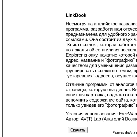
LinkBook
Несмотря на английское названи
программа, разработанная отече
предназначена для удобного хран
ссылками. Она состоит из двух 
"Книга ссылок", которая работае
по локальной сети или из несколь
Explorer кнопку, нажатие которо
адрес, название и "фотографию"
качеством для уменьшения разме
группировать ссылки по темам, 
"устаревших" адресов, осуществл
Отличие программы от аналогов 
страницы, которую она делает. В
визитная карточка, надолго отк
вспомнить содержание сайта, ко
только увидев его "фотографию" 
Условия использования: FreeWar
Автор: AV(T) Lab (Анатолий Возн
Размер файла 