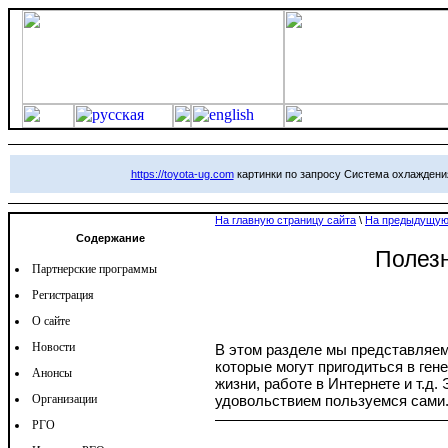
https://toyota-ug.com
картинки по запросу Система охлаждения
На главную страницу сайта
\
На предыдущую
Содержание
Полез
Партнерские программы
Регистрация
О сайте
Новости
В этом разделе мы представляе
которые могут пригодиться в ген
Анонсы
жизни, работе в Интернете и т.д.
Организации
удовольствием пользуемся сами
РГО