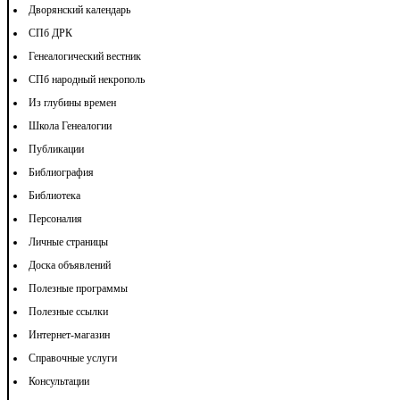
Дворянский календарь
СПб ДРК
Генеалогический вестник
СПб народный некрополь
Из глубины времен
Школа Генеалогии
Публикации
Библиография
Библиотека
Персоналия
Личные страницы
Доска объявлений
Полезные программы
Полезные ссылки
Интернет-магазин
Справочные услуги
Консультации