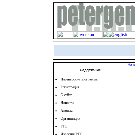
На г
Содержание
Партнерские программы
Регистрация
О сайте
Новости
Анонсы
Организации
РГО
Известия РГО