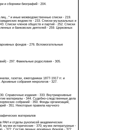
ри и сборники биографий - 204.
лиц..." и иные межведомственные списки - 219.
гражданских ведомств - 233. Списки музыкальных и
43. Списки членов обществ и партий - 252. Списки
ленных и банковских деятелей - 259. Церковных
х архивных фондов - 276. Вспомогательные
вий) - 297. Фамильные родословия - 305.
налах, газетах, ежегодниках 1877-1917 гг. и
. Архивные собрания некрологов - 327.
30. Справочные издания - 333. Внутриархивные
угие материалы - 344. Судебно-следственные дела
ворянских собраний - 350. Фонды организаций,
рий - 351. Некоторые правила научного
графических материалов
ив РАН и отделы рукописей академических
8; музеи исторические - 370; музеи литературные -
р. - 372. Состав личных архивных фондов - 377.