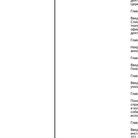
деят
Церк
Глав
Введ
Спис
теат
офиц
деят
Глав
Некр
анно
Глав
Введ
Гене
Глав
Введ
указ
Глав
Поня
спра
и ко
соби
испо
Глав
Введ
инст
371;