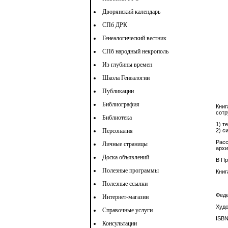
Дворянский календарь
СПб ДРК
Генеалогический вестник
СПб народный некрополь
Из глубины времен
Школа Генеалогии
Публикации
Библиография
Книг
сотр
Библиотека
1) т
Персоналия
2) с
Расс
Личные страницы
архи
Доска объявлений
В Пр
Полезные программы
Книг
Полезные ссылки
Феде
Интернет-магазин
Худо
Справочные услуги
ISBN
Консультации