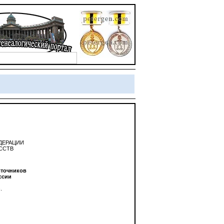
ДЕРАЦИИ
ССТВ
сточников
ссии
.