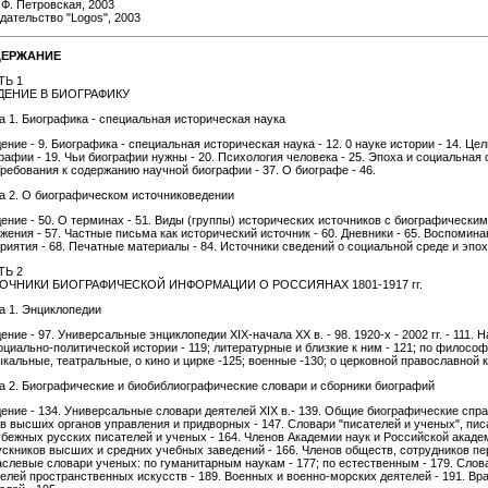
 Ф. Петровская, 2003
дательство "Logos", 2003
ЕРЖАНИЕ
ТЬ 1
ДЕНИЕ В БИОГРАФИКУ
а 1. Биографика - специальная историческая наука
ение - 9. Биографика - специальная историческая наука - 12. 0 науке истории - 14. Це
рафии - 19. Чьи биографии нужны - 20. Психология человека - 25. Эпоха и социальная с
Требования к содержанию научной биографии - 37. О биографе - 46.
а 2. О биографическом источниковедении
ение - 50. О терминах - 51. Виды (группы) исторических источников с биографически
жения - 57. Частные письма как исторический источник - 60. Дневники - 65. Воспомин
риятия - 68. Печатные материалы - 84. Источники сведений о социальной среде и эпохе
ТЬ 2
ОЧНИКИ БИОГРАФИЧЕСКОЙ ИНФОРМАЦИИ О РОССИЯНАХ 1801-1917 гг.
а 1. Энциклопедии
ение - 97. Универсальные энциклопедии XIX-начала XX в. - 98. 1920-х - 2002 гг. - 111
оциально-политической истории - 119; литературные и близкие к ним - 121; по философи
кальные, театральные, о кино и цирке -125; военные -130; о церковной православной к
а 2. Биографические и биобиблиографические словари и сборники биографий
ение - 134. Универсальные словари деятелей XIX в.- 139. Общие биографические справ
в высших органов управления и придворных - 147. Словари "писателей и ученых", писа
бежных русских писателей и ученых - 164. Членов Академии наук и Российской акаде
скников высших и средних учебных заведений - 166. Членов обществ, сотрудников пе
слевые словари ученых: по гуманитарным наукам - 177; по естественным - 179. Слов
елей пространственных искусств - 189. Военных и военно-морских деятелей - 191. В