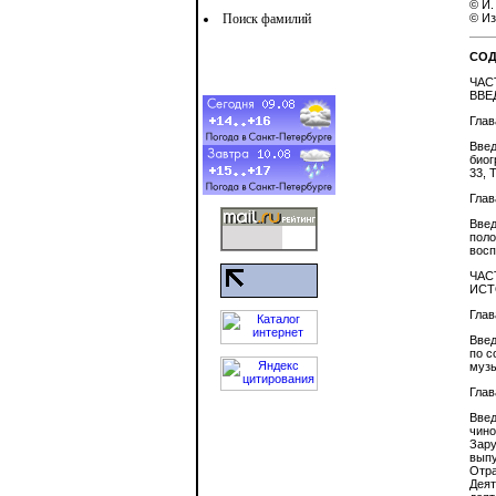
© И.
Поиск фамилий
© Из
СОД
ЧАС
ВВЕ
Глав
Введ
биог
33, 
Глав
Введ
поло
восп
ЧАС
ИСТ
Глав
Введ
по с
музы
Глав
Введ
чино
Зару
выпу
Отра
Деят