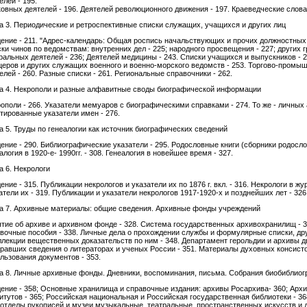
елей - 195.
овных деятелей - 196. Деятелей революционного движения - 197. Краеведческие слова
а 3. Периодические и ретроспективные списки служащих, учащихся и других лиц
ение - 211. "Адрес-календарь: Общая роспись начальствующих и прочих должностных 
ки чинов по ведомствам: внутренних дел - 225; народного просвещения - 227; других 
ральных деятелей - 236; Деятелей медицины - 243. Списки учащихся и выпускников - 2
еров и других служащих военного и военно-морского ведомств - 253. Торгово-промыш
елей - 260. Разные списки - 261. Региональные справочники - 262.
а 4. Некрополи и разные алфавитные своды биографической информации
ополи - 266. Указатели мемуаров с биографическими справками - 274. То же - личны
тированные указатели имен - 276.
а 5. Труды по генеалогии как источник биографических сведений
ение - 290. Библиографические указатели - 295. Родословные книги (сборники родосло
алогия в 1920-е- 1990гг. - 308. Генеалогия в новейшее время - 327.
а 6. Некрологи
ение - 315. Публикации некрологов и указатели их по 1876 г. вкл. - 316. Некрологи в жур
атели их - 319. Публикации и указатели некрологов 1917-1920-х и позднейших лет - 326
а 7. Архивные материалы: общие сведения. Архивные фонды учреждений
тие об архиве и архивном фонде - 328. Система государственных архивохранилищ - 3
вочные пособия - 338. Личные дела о прохождении службы и формулярные списки, др
ллекции вещественных доказательств по ним - 348. Департамент герольдии и архивы д
равших сведения о литераторах и ученых России - 351. Материалы духовных консисто
льзования документов - 353.
а 8. Личные архивные фонды. Дневники, воспоминания, письма. Собрания биобиблио
ение - 358; Основные хранилища и справочные издания: архивы Росархива- 360; Арх
итутов - 365; Российская национальная и Российская государственная библиотеки - 36
 отделы рукописей и музеи музыкальные, театральные, пространственных искусств и д