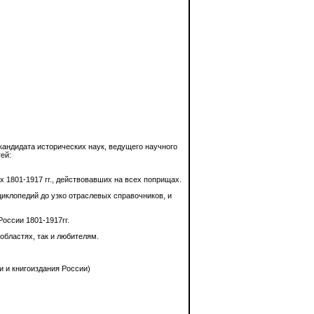
 кандидата исторических наук, ведущего научного
ей:
 1801-1917 гг., действовавших на всех поприщах.
нциклопедий до узко отраслевых справочников, и
оссии 1801-1917гг.
областях, так и любителям.
 и книгоиздания России)