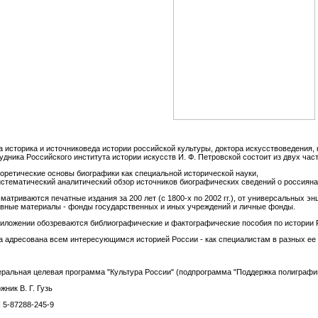
а историка и источниковеда истории российской культуры, доктора искусствоведения,
удника Российского института истории искусств И. Ф. Петровской состоит из двух част
еоретические основы биографики как специальной исторической науки,
истематический аналитический обзор источников биографических сведений о россиянах
матриваются печатные издания за 200 лет (с 1800-х по 2002 гг.), от универсальных э
вные материалы - фонды государственных и иных учреждений и личные фонды.
иложении обозреваются библиографические и фактографические пособия по истории Р
а адресована всем интересующимся историей России - как специалистам в разных ее 
ральная целевая программа "Культура России" (подпрограмма "Поддержка полиграфии
жник В. Г. Гузь
 5-87288-245-9