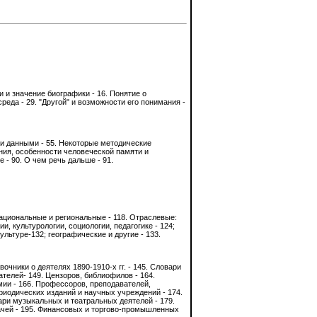
ли и значение биографики - 16. Понятие о
реда - 29. "Другой" и возможности его понимания -
ми данными - 55. Некоторые методические
ания, особенности человеческой памяти и
 - 90. О чем речь дальше - 91.
. Национальные и региональные - 118. Отраслевые:
и, культурологии, социологии, педагогике - 124;
ультуре-132; географические и другие - 133.
очники о деятелях 1890-1910-х гг. - 145. Словари
телей- 149. Цензоров, библиофилов - 164.
мии - 166. Профессоров, преподавателей,
риодических изданий и научных учреждений - 174.
ари музыкальных и театральных деятелей - 179.
рачей - 195. Финансовых и торгово-промышленных