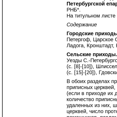
Петербургской епа
РНБ*.
На титульном листе 
Содержание
Городские приходы
Петергоф, Царское С
Ладога, Кронштадт, 
Сельские приходы
Уезды С.-Петербургск
(с. [8]-[10]), Шлиссе
(с. [15]-[20]), Гдовск
В обоих разделах п
приписных церквей, 
(если в приходе их 
количество приписн
удаленных из них, ш
церквей, число прот