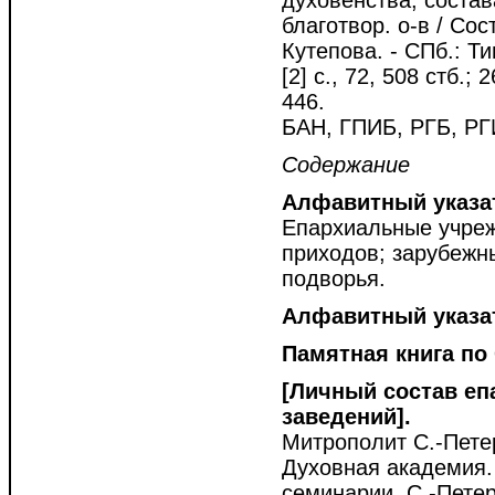
духовенства, состав
благотвор. о-в / Сос
Кутепова. - СПб.: Ти
[2] с., 72, 508 стб.;
446.
БАН, ГПИБ, РГБ, РГ
Содержание
Алфавитный указа
Епархиальные учреж
приходов; зарубежн
подворья.
Алфавитный указат
Памятная книга по
[Личный состав еп
заведений].
Митрополит С.-Пете
Духовная академия.
семинарии. С.-Пете