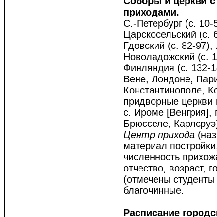
Соборы и церкви 
приходами.
С.-Петербург (с. 10-
Царскосельский (с. 6
Гдовский (с. 82-97),
Новоладожский (с. 11
Финляндия (с. 132-1
Вене, Лондоне, Пар
Константинополе, К
придворные церкви в
с. Ироме [Венгрия],
Брюсселе, Карлсруэ)
Центр прихода
(наз
материал постройки
численность прихож
отчество, возраст, 
(отмечены студенты
благочинные.
Расписание городск