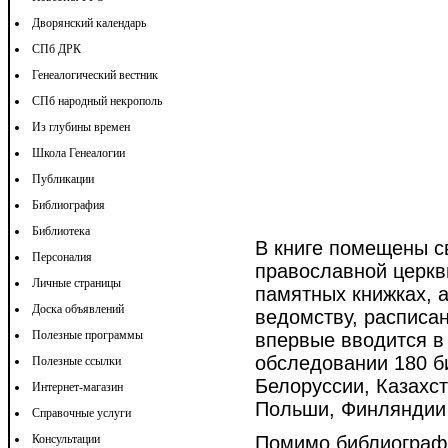
Дворянский календарь
СПб ДРК
Генеалогический вестник
СПб народный некрополь
Из глубины времен
Школа Генеалогии
Публикации
Библиография
Библиотека
В книге помещены с
Персоналия
православной церкв
Личные страницы
памятных книжках, 
Доска объявлений
ведомству, расписан
Полезные программы
впервые вводится в
обследовании 180 би
Полезные ссылки
Белоруссии, Казахст
Интернет-магазин
Польши, Финляндии
Справочные услуги
Консультации
Помимо библиографи