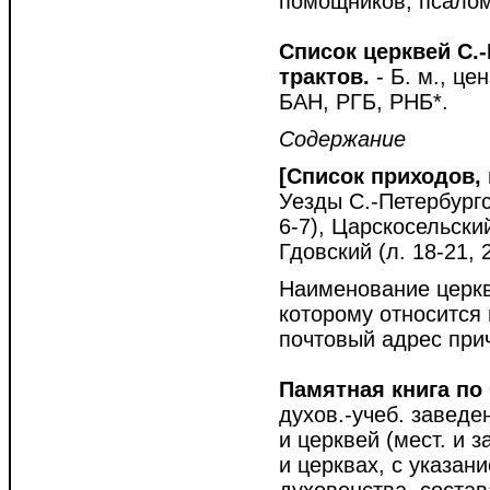
помощников, псалом
Список церквей С.
трактов.
- Б. м., цен
БАН, РГБ, РНБ*.
Содержание
[Список приходов, 
Уезды С.-Петербургск
6-7), Царскосельский
Гдовский (л. 18-21, 
Наименование церкви
которому относится 
почтовый адрес при
Памятная книга по
духов.-учеб. заведе
и церквей (мест. и з
и церквах, с указан