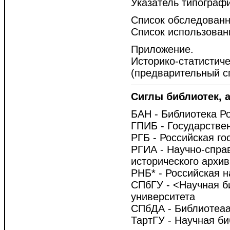
Указатель типограф
Список обследованн
Список использован
Приложение.
Историко-статистич
(предварительный с
Сиглы библиотек, 
БАН - Библиотека Р
ГПИБ - Государстве
РГБ - Российская го
РГИА - Научно-спра
исторического архив
РНБ* - Российская 
СПбГУ - <Научная би
университета
СПбДА - Библиотеаа
ТартГУ - Научная би