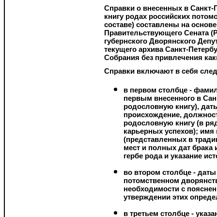
Справки о внесенных в Санкт
книгу родах российских потом
составе) составлены на основ
Правительствующего Сената (Р
губернского Дворянского Депу
текущего архива Санкт-Петербу
Собрания без привлечения ка
Справки включают в себя сле
в первом столбце - фами
первым внесенного в Са
родословную книгу), даты
происхождение, должность
родословную книгу (в ря
карьерных успехов); имя
(представленных в тради
мест и полных дат брака
гербе рода и указание и
во втором столбце - дат
потомственном дворянств
необходимости с пояснен
утверждении этих опреде
в третьем столбце - указ