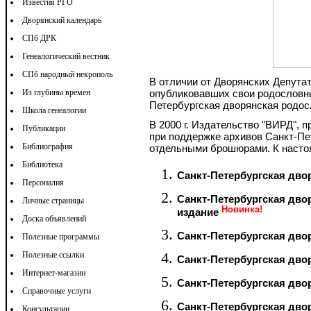
Известия РГО
Дворянский календарь
СПб ДРК
Генеалогический вестник
СПб народный некрополь
В отличии от Дворянских Депутат
Из глубины времен
опубликовавших свои родословные
Петербургская дворянская родосл
Школа генеалогии
В 2000 г. Издательство "ВИРД",
Публикации
при поддержке архивов Санкт-Пет
Библиография
отдельными брошюрами. К наст
Библиотека
Санкт-Петербургская двор
Персоналия
Санкт-Петербургская двор
Личные страницы
Новинка!
издание
Доска объявлений
Санкт-Петербургская двор
Полезные программы
Полезные ссылки
Санкт-Петербургская двор
Интернет-магазин
Санкт-Петербургская двор
Справочные услуги
Санкт-Петербургская двор
Консультации