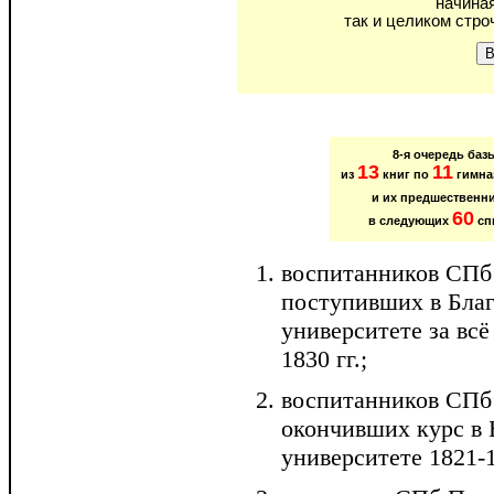
начиная
так и целиком стр
8-я очередь ба
13
11
из
книг по
гимназ
и их предшественн
60
в следующих
сп
воспитанников СПб
поступивших в Бла
университете за всё
1830 гг.;
воспитанников СПб
окончивших курс в
университете 1821-1