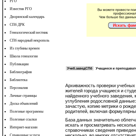
РГО
Известия РГО
Вы можете провести пои
профессионал
Дворянский календарь
Чем больше баз данных
СПб ДРК
Искать фам
Генеалогический вестник
СПб народный некрополь
Из глубины времен
Школа генеалогии
Публикации
Учеб.заведСПб
Учащиеся и преподават
Библиография
Библиотека
Архиважность проверки учебных з
Персоналия
жителей города учащиеся и студе
найденного учебного заведения,
Личные страницы
углубления родословной данные:
Доска объявлений
зачастую, копию метрики о рожде
родителей, включая формулярны
Полезные программы
Полезные ссылки
База данных значительно облегч
искать и просматривать несколько
Интернет-магазин
справочниках сведения приведены
несколько, во многих отсутствуе
Справочные услуги