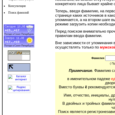
конкретного лица бывает крайне 
Консультации
Теперь, введя фамилию, на перво
Поиск фамилий
странице каких источников в как
упоминается, а на втором шаге в
режиме загрузить копии необход
Перед поиском внимательно про
правилам ввода фамилии.
Вне зависимости от упоминания в
осуществлять только по
мужско
Фамилия
( П
Примечание
.
Фамилию сл
в именительном падеже
е
дворя
Вместо буквы
ё
рекомендуется
Имя, отчество, инициалы, д
нул
В двойных и тройных фамили
ч
Поиск является регистронезави