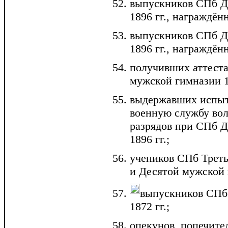
выпускников СПб Д
1896 гг., награждё
выпускников СПб Д
1896 гг., награждё
получивших аттеста
мужской гимназии 18
выдержавших испыт
военную службу вол
разрядов при СПб Д
1896 гг.;
учеников СПб Трет
и Десятой мужской 
выпускников СПб
1872 гг.;
опекунов, попечите