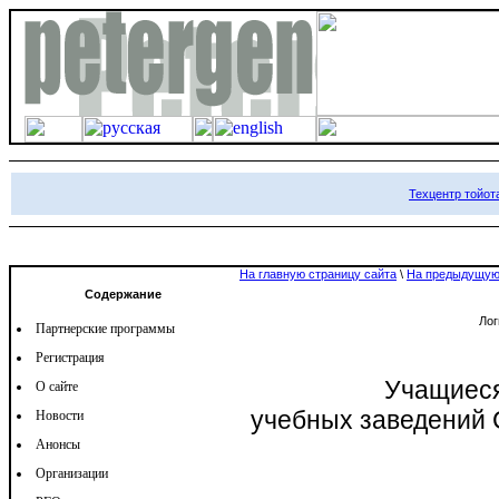
Техцентр тойота
На главную страницу сайта
\
На предыдущую
Содержание
Ло
Партнерские программы
Регистрация
Учащиеся
О сайте
учебных заведений 
Новости
Анонсы
Организации