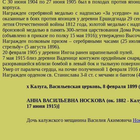
С 30 июня 1904 по 27 июня 1905 был в походах против япон
корпуса.
Награжден серебряной медалью с надписью «За усердие» на А
оказанные в боях против японцев у деревни Ершидгиада 29 сен
летия Отечественной войны 1812 года, золотой медалью с надп
бронзовой медалью в память 300-летия царствования Дома Рома
(объявлено в приказе по полку 15 мая 1916); утверждено Высоч
Награжден полковым призом – серебряными часами (25 июля 1
стрельбу» (5 августа 1896).
20 февраля 1905 у деревни Ингоа ранен шрапнельной пулей.
7 мая 1915 близ деревни Ваденице контужен орудийным снарядо
разорвавшейся вблизи бомбой в левый бок и тыльную поверхно
Умер от паралича сердца, на почве полученной 1 февраля 1916 
Награжден орденом св. Станислава 3-й ст. с мечами и бантом (4
х Калуга, Васильевская церковь, 8 февраля 1899 (
АННА ВАСИЛЬЕВНА НОСКОВА (ок. 1882 - Калуга,
17 июня 1915)]
Дочь калужского мещанина Василия Акимовича
Но