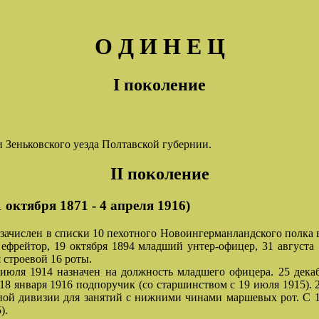
О Д И Н Е Ц
I поколение
и Зеньковского уезда Полтавской губернии.
II поколение
ктября 1871 - 4 апреля 1916)
зачислен в списки 10 пехотного Новоингерманландского полка в 
ефрейтор, 19 октября 1894 младший унтер-офицер, 31 августа 
 строевой 16 роты.
2 июля 1914 назначен на должность младшего офицера. 25 дек
 18 января 1916 подпоручик (со старшинством с 19 июля 1915). 
тной дивизии для занятий с нижними чинами маршевых рот. С 1
).