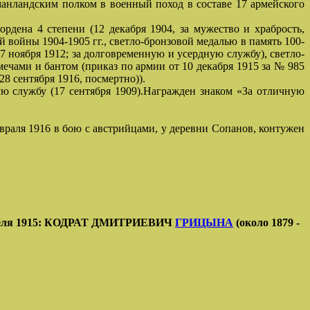
анландским полком в военный поход в составе 17 армейского
рдена 4 степени (12 декабря 1904, за мужество и храбрость,
 войны 1904-1905 гг., светло-бронзовой медалью в память 100-
7 ноября 1912; за долговременную и усердную службу), светло-
мечами и бантом (приказ по армии от 10 декабря 1915 за № 985
8 сентября 1916, посмертно)).
ую службу (17 сентября 1909).Награжден знаком «За отличную
евраля 1916 в бою с австрийцами, у деревни Сопанов, контужен
 апреля 1915: КОДРАТ ДМИТРИЕВИЧ
ГРИЦЫНА
(около 1879 -