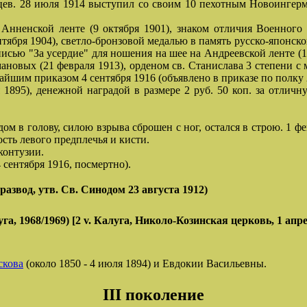
цев. 28 июля 1914 выступил со своим 10 пехотным Новоингерм
нненской ленте (9 октября 1901), знаком отличия Военного о
тября 1904), светло-бронзовой медалью в память русско-японской
исью "За усердие" для ношения на шее на Андреевской ленте (1
новых (21 февраля 1913), орденом св. Станислава 3 степени с 
айшим приказом 4 сентября 1916 (объявлено в приказе по полку 2
895), денежной наградой в размере 2 руб. 50 коп. за отличн
м в голову, силою взрыва сброшен с ног, остался в строю. 1 ф
сть левого предплечья и кисти.
контузии.
 сентября 1916, посмертно).
развод, утв. Св. Синодом 23 августа 1912)
 1968/1969) [2 v. Калуга, Николо-Козинская церковь, 1
скова
(около 1850 - 4 июля 1894) и Евдокии Васильевны.
III поколение