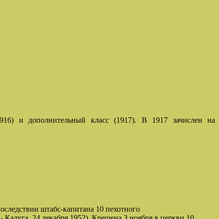
916) и дополнительный класс (1917). В 1917 зачислен на
впоследствии штабс-капитана 10 пехотного
- Калуга, 24 декабря 1952). Крещена 3 ноября в церкви 10