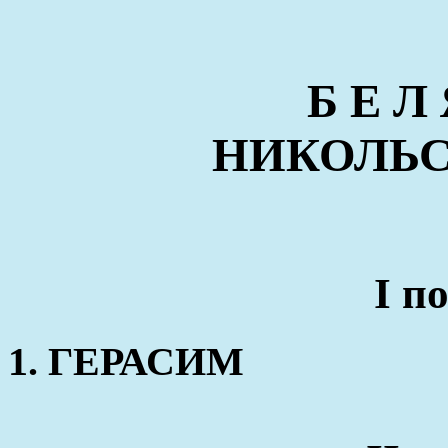
Б Е Л
НИКОЛЬСК
I п
1. ГЕРАСИМ