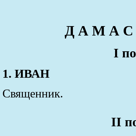
Д А М А С
I п
1. ИВАН
Священник.
II 