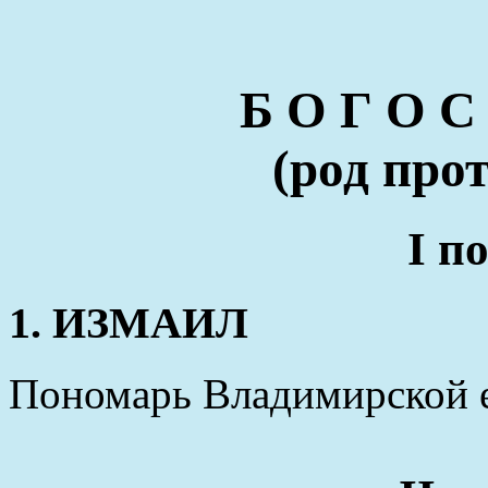
Б О Г О С
(род про
I п
1. ИЗМАИЛ
Пономарь Владимирской 