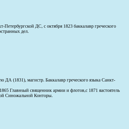
-Петербургской ДС, с октября 1823 баккалавр греческого
остранных дел.
 ДА (1831), магистр. Баккалавр греческого языка Санкт-
1865 Главнsый священник армии и флотов,с 1871 яастоятель
ской Синожальной Конторы.