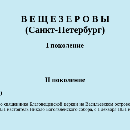
В Е Щ Е З Е Р О В Ы
(Санкт-Петербург)
I поколение
II поколение
)
о священника Благовещенской церкви на Васильевском острове,
31 настоятель Николо-Богоявленского собора, с 1 декабря 1831 