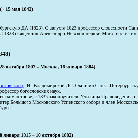
15 мая 1842)
ргскую ДА (1823). С августа 1823 профессор словесности Санкт
. С 1828 священник Александро-Невской церкви Минстерства ин
48)
ября 1807 – Москва, 16 января 1884)
ословского]
. Из Владимирской ДС. Окончил Санкт-Петербургскую
рофессор богословских наук.
вском острове, с 1835 законоучитель Училища Правоведения, c 
свитер Большого Московского Успенского собора и член Москов
урге.
аря 1815 – 10 октября 1882)