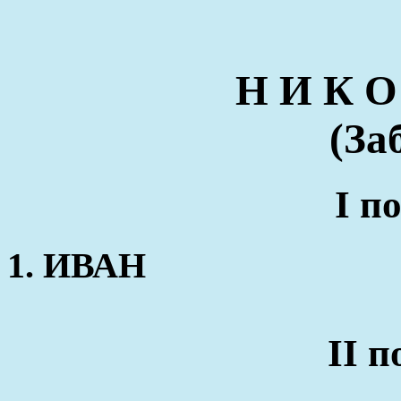
Н И К О
(За
I п
1. ИВАН
II 