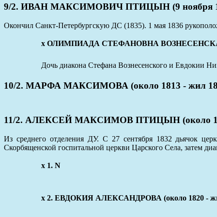
9/2. ИВАН МАКСИМОВИЧ ПТИЦЫН (9 ноября 180
Окончил Санкт-Петербургскую ДС (1835). 1 мая 1836 рукополо
x ОЛИМПИАДА СТЕФАНОВНА ВОЗНЕСЕНСКАЯ (о
Дочь диакона Стефана Вознесенского и Евдокии Ник
10/2. МАРФА МАКСИМОВА (около 1813 - жил 18
11/2. АЛЕКСЕЙ МАКСИМОВ ПТИЦЫН (около 1816
Из среднего отделения ДУ. С 27 сентября 1832 дьячок цер
Скорбященской госпитальной церкви Царского Села, затем диа
x 1. N
x 2. ЕВДОКИЯ АЛЕКСАНДРОВА (около 1820 - жи