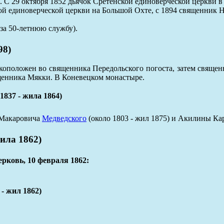
 С 29 октября 1852 дьячок Сретенской единоверческой церкви в 
ой единоверческой церкви на Большой Охте, с 1894 священник 
 за 50-летнюю службу).
98)
коположен во священника Передольского погоста, затем священ
ященника Мякки. В Коневецком монастыре.
7 - жила 1864)
 Макаровича
Медведского
(около 1803 - жил 1875) и Акилины Кар
ила 1862)
ерковь, 10 февраля 1862:
 жил 1862)