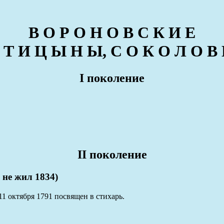
В О Р О Н О В С К И Е
 Т И Ц Ы Н Ы, С О К О Л О В
I поколение
II поколение
не жил 1834)
1 октября 1791 посвящен в стихарь.