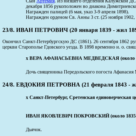
Сын
Артемия
. Из низшего отделения Калужской ДС.
декабря 1856 рукоположен во диакона Димитриевск
Награжден палицей (6 мая, указ 3-9 апреля 1898).
Награжден орденом Св. Анны 3 ст. (25 ноября 1902,
23/8. ИВАН ПЕТРОВИЧ (20 января 1839 - жил 18
Окончил Санкт-Петербургскую ДС (1861). 26 сентября 1862 ру
церкви Старополье Гдовского уезда. В 1898 временно и. о. св
x ВЕРА АФАНАСЬЕВНА МЕДВЕДСКАЯ (около 183
Дочь священника Передольского погоста Афанасия
24/8. ЕВДОКИЯ ПЕТРОВНА (21 февраля 1843 - ж
x Санкт-Петербург, Сретенская единоверческая ц
ИВАН ЯКОВЛЕВИЧ ПОКРОВСКИЙ (около 1835 -
Дьячок.