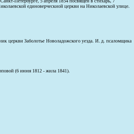
Санкт-Петербурге, 5 апреля 1854 посвящен в стихарь, 7
Николаевской единоверческиой церкви на Николаевской улице.
ник церкви Заболотье Новоладожского уезда. И. д. псаломщика
повой (6 июня 1812 - жила 1841).