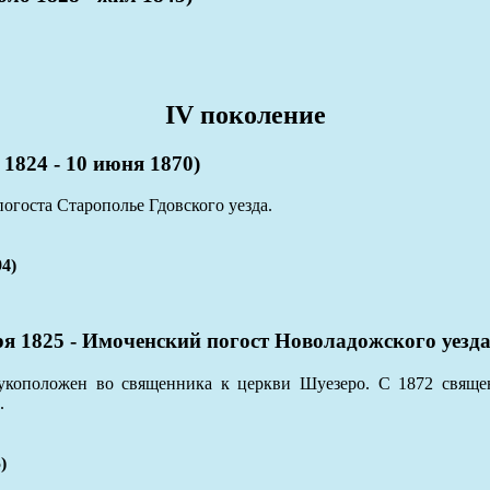
IV поколение
24 - 10 июня 1870)
госта Старополье Гдовского уезда.
4)
825 - Имоченский погост Новоладожского уезда,
укоположен во священника к церкви Шуезеро. С 1872 священ
.
)