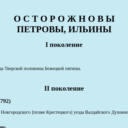
О С Т О Р О Ж Н О В Ы
ПЕТРОВЫ, ИЛЬИНЫ
I поколение
да Тверской половины Бежецкой пятины.
II поколение
792)
 Новгородского [позже Крестецкого] уезда Валдайского Духовно
09)