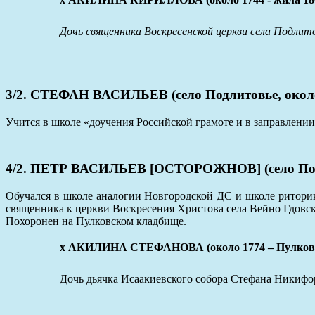
Дочь священника Воскресенской церкви села Подлит
3/2. СТЕФАН ВАСИЛЬЕВ (село Подлитовье, около
Учится в школе «доучения Российской грамоте и в заправлении
4/2. ПЕТР ВАСИЛЬЕВ [ОСТОРОЖНОВ] (село Подлит
Обучался в школе аналогии Новгородской ДС и школе риторик
священника к церкви Воскресения Христова села Вейно Гдовско
Похоронен на Пулковском кладбище.
x АКИЛИНА СТЕФАНОВА (около 1774 – Пулково, 
Дочь дьячка Исаакиевского собора Стефана Никиф