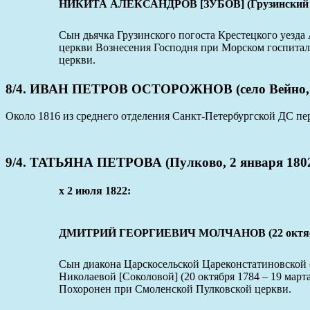
НИКИТА АЛЕКСАНДРОВ [ЗУБОВ] (Грузинский пого
Сын дьячка Грузинского погоста Крестецкого уезда
церкви Вознесения Господня при Морском госпитале
церкви.
8/4. ИВАН ПЕТРОВ ОСТОРОЖНОВ (село Вейно, ок
Около 1816 из среднего отделения Санкт-Петербургской ДС п
9/4. ТАТЬЯНА ПЕТРОВА (Пулково, 2 января 1802 
x 2 июля 1822:
ДМИТРИЙ ГЕОРГИЕВИЧ МОЛЧАНОВ (22 октября 1
Сын диакона Царскосельской Цареконстатиновской 
Николаевой [Соколовой] (20 октября 1784 – 19 мар
Похоронен при Смоленской Пулковской церкви.