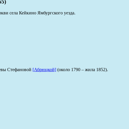
65)
кви села Кейкино Ямбургского уезда.
кевы Стефановой
[Абрюцкой]
(около 1790 – жила 1852).