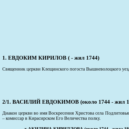
1. ЕВДОКИМ КИРИЛОВ ( - жил 1744)
Cвященник церкви Клещинского погоста Вышневолоцкого уез
2/1. ВАСИЛИЙ ЕВДОКИМОВ (около 1744 - жил 1
Диакон церкви во имя Воскресения Христова села Подлитовья
– комиссар в Кирасирском Его Величества полку.
x АКИЛИНА КИРИЛЛОВА (около 1744 - жила 18