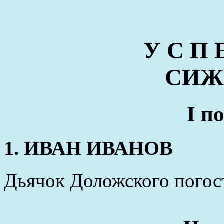
У С П 
СИЖ
I п
1. ИВАН ИВАНОВ
Дьячок Доложского погост