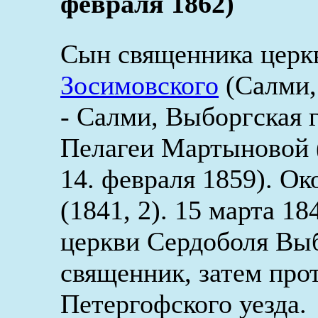
февраля 1862)
Сын священника церк
Зосимовского
(Салми, 
- Салми, Выборгская г
Пелагеи Мартыновой (
14. февраля 1859). О
(1841, 2). 15 марта 1
церкви Сердоболя Выб
священник, затем про
Петергофского уезда.