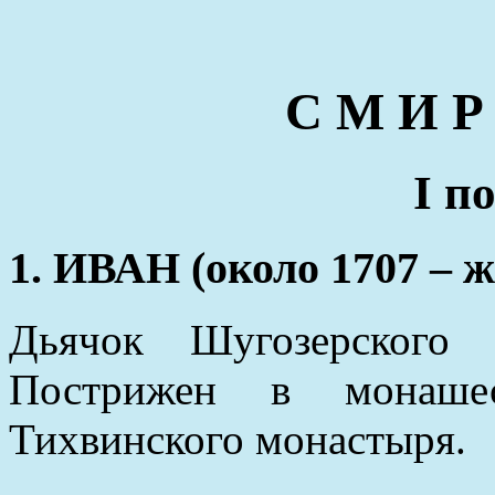
С М И Р
I п
1. ИВАН (около 1707 – ж
Дьячок Шугозерского 
Пострижен в монашес
Тихвинского монастыря.