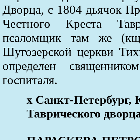
Дворца, с 1804 дьячок П
Честного Креста Тав
псаломщик там же (кщ
Шугозерской церкви Тих
определен священнико
госпиталя.
x Санкт-Петербург, 
Таврического дворца