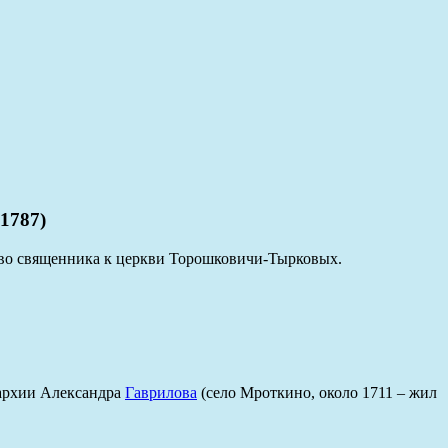
1787)
н во священника к церкви Торошковичи-Тырковых.
пархии Александра
Гаврилова
(село Мроткино, около 1711 – жил