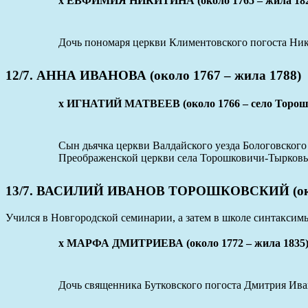
x ЕВФИМИЯ НИКИТИНА (около 1765 – жила 182
Дочь пономаря церкви Климентовского погоста Ники
12/7. АННА ИВАНОВА (около 1767 – жила 1788)
x ИГНАТИЙ МАТВЕЕВ (около 1766 – село Торошк
Сын дьячка церкви Валдайского уезда Бологовског
Преображенской церкви села Торошковичи-Тырков
13/7. ВАСИЛИЙ ИВАНОВ ТОРОШКОВСКИЙ (около 1
Учился в Новгородской семинарии, а затем в школе синтаксимы
x МАРФА ДМИТРИЕВА (около 1772 – жила 1835
Дочь священника Бутковского погоста Дмитрия Иван