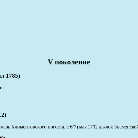
V поколение
л 1785)
та.
2)
марь Климентовского погоста, с 6(7) мая 1792 дьячок Знаменско