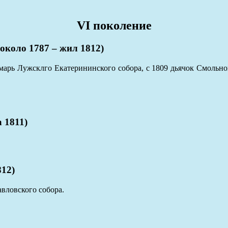
VI поколение
ло 1787 – жил 1812)
омарь Лужсклго Екатерининского собора, с 1809 дьячок Смольн
 1811)
12)
авловского собора.