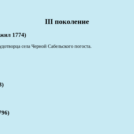
III поколение
жил 1774)
удотворца села Черной Сабельского погоста.
3)
796)