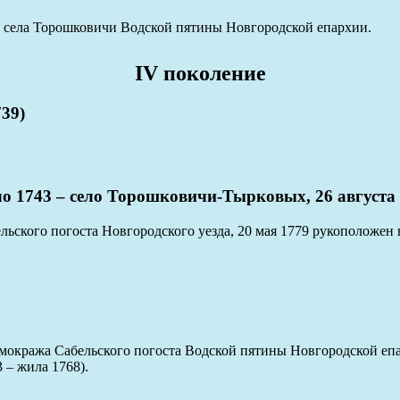
и села Торошковичи Водской пятины Новгородской епархии.
IV поколение
39)
43 – село Торошковичи-Тырковых, 26 августа 
льского погоста Новгородского уезда, 20 мая 1779 рукоположе
амокража Сабельского погоста Водской пятины Новгородской е
 – жила 1768).