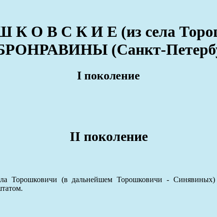
Ш К О В С К И Е (из села Тор
РОНРАВИНЫ (Санкт-Петерб
I поколение
II поколение
ла Торошковичи (в дальнейшем Торошковичи - Синявиных)
штатом.