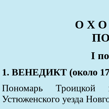
О Х О
П
I п
1. ВЕНЕДИКТ (около 171
Пономарь Троицкой ц
Устюженского уезда Новг