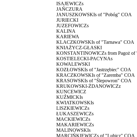
ISAJEWICZs
JAŃCZURA
JANUSZKOWSKIs of "Pobóg" COA
JURIECKI
JUZEFOWICZs
KALINA
KARIEWA
KLACZKOWSKIs of "Tarnawa" COA
KNIAŻYCZ-GŁASKI
KONSTANTINOWICZs from Pagoż of 
KOSTIELECKI-PACYNAs
KOWALEWSKI
KOZŁOWSKIs of "Jastrzębiec" COA
KRACZKOWSKIs of "Zaremba" COA
KRASOWSKIs of "Ślepowron" COA
KRUKOWSKI-ŻDANOWICZz
KUNCEWICZ
KUŹMICKIs
KWIATKOWSKIs
LISZKIEWICZs
ŁUKASZEWICZs
MACKIEWICZs
MAKARIEWICZs
MALINOWSKIs
MARCIŃKIEWICZs of "Lubicz" COA