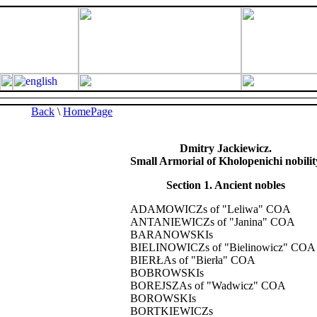
Back
\
HomePage
Dmitry Jackiewicz.
Small Armorial of Kholopenichi nobilit
Section 1. Ancient nobles
ADAMOWICZs of "Leliwa" COA
ANTANIEWICZs of "Janina" COA
BARANOWSKIs
BIELINOWICZs of "Bielinowicz" COA
BIERŁAs of "Bierła" COA
BOBROWSKIs
BOREJSZAs of "Wadwicz" COA
BOROWSKIs
BORTKIEWICZs