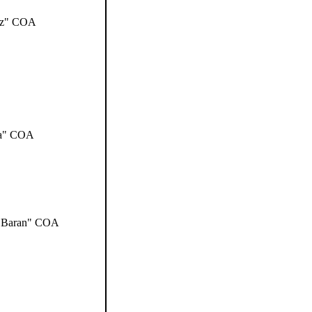
cz" COA
a" COA
 "Baran" COA