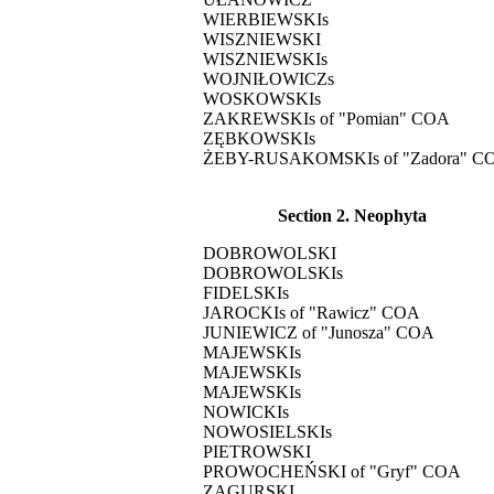
WIERBIEWSKIs
WISZNIEWSKI
WISZNIEWSKIs
WOJNIŁOWICZs
WOSKOWSKIs
ZAKREWSKIs of "Pomian" COA
ZĘBKOWSKIs
ŻEBY-RUSAKOMSKIs of "Zadora" C
Section 2. Neophyta
DOBROWOLSKI
DOBROWOLSKIs
FIDELSKIs
JAROCKIs of "Rawicz" COA
JUNIEWICZ of "Junosza" COA
MAJEWSKIs
MAJEWSKIs
MAJEWSKIs
NOWICKIs
NOWOSIELSKIs
PIETROWSKI
PROWOCHEŃSKI of "Gryf" COA
ZAGURSKI