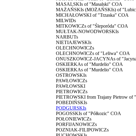
MASALSKIs of "Masalski" COA
MAŻAŃSKIs (MOŻAŃSKIs) of "Lubi
MICHAŁOWSKI of "Trzaska" COA
MILWIDs
MITKOWICZs of "Śleporóda" COA
MUŁTAK-NOWODWORSKIs
NARBUTs
NIETIAJEWSKIs
OLECHNOWICZs
OLECHNOWICZs of "Leliwa" COA
ONUSZKOWICZ-JACYNAs of "Jacyn
OSKIERKAs of "Murdelio" COA
OSKIERKAs of "Murdelio" COA
OSTROWSKIs
PAWŁOWICZs
PAWŁOWSKI
PIETROWICZs
PIETROWSKI from Trajany Pietrow of
POBEDIŃSKIs
PODGURSKIs
POGOSSKIs of "Półkozic" COA
POŁONIEWICZs
PORFIJANOWICZs
POZNIAK-FILIPOWICZs
PUCHOWSKIs