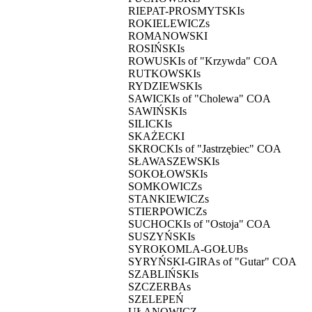
RIEPAT-PROSMYTSKIs
ROKIELEWICZs
ROMANOWSKI
ROSIŃSKIs
ROWUSKIs of "Krzywda" COA
RUTKOWSKIs
RYDZIEWSKIs
SAWICKIs of "Cholewa" COA
SAWIŃSKIs
SILICKIs
SKAŻECKI
SKROCKIs of "Jastrzębiec" COA
SŁAWASZEWSKIs
SOKOŁOWSKIs
SOMKOWICZs
STANKIEWICZs
STIERPOWICZs
SUCHOCKIs of "Ostoja" COA
SUSZYŃSKIs
SYROKOMLA-GOŁUBs
SYRYŃSKI-GIRAs of "Gutar" COA
SZABLIŃSKIs
SZCZERBAs
SZELEPEŃ
UŁANOWICZ