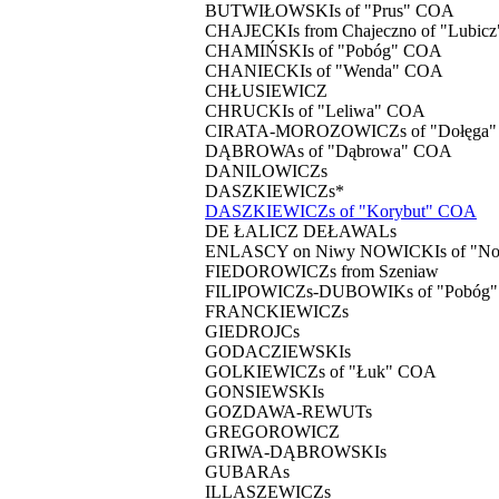
BUTWIŁOWSKIs of "Prus" COA
CHAJECKIs from Chajeczno of "Lubic
CHAMIŃSKIs of "Pobóg" COA
CHANIECKIs of "Wenda" COA
CHŁUSIEWICZ
CHRUCKIs of "Leliwa" COA
CIRATA-MOROZOWICZs of "Dołęga
DĄBROWAs of "Dąbrowa" COA
DANILOWICZs
DASZKIEWICZs*
DASZKIEWICZs of "Korybut" COA
DE ŁALICZ DEŁAWALs
ENLASCY on Niwy NOWICKIs of "No
FIEDOROWICZs from Szeniaw
FILIPOWICZs-DUBOWIKs of "Pobóg
FRANCKIEWICZs
GIEDROJCs
GODACZIEWSKIs
GOLKIEWICZs of "Łuk" COA
GONSIEWSKIs
GOZDAWA-REWUTs
GREGOROWICZ
GRIWA-DĄBROWSKIs
GUBARAs
ILLASZEWICZs