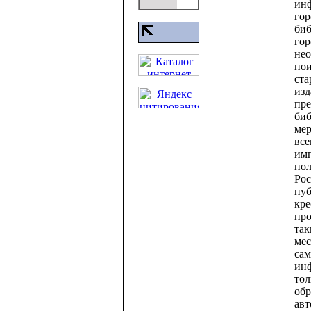
инф
гор
биб
гор
нео
пои
ст
изд
пре
биб
мер
все
имп
пол
Рос
пуб
кре
про
так
мес
сам
инф
тол
обр
авт