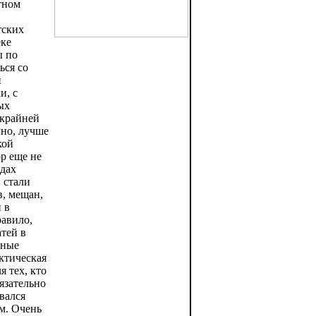
тном
тских
еке
ы по
ься со
и
и, с
ых
 крайней
чно, лучше
кой
р еще не
одах
 стали
в, мещан,
 в
авило,
атей в
нные
ктическая
 тех, кто
язательно
вался
м. Очень