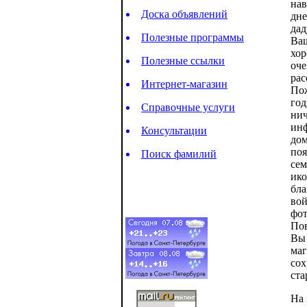
нав
Доска объявлений
дне
дад
Полезные программы
Ваш
хор
Полезные ссылки
оче
рас
Интернет-магазин
Пож
год
Справочные услуги
нич
инф
Консультации
дом
поя
Поиск фамилий
сем
ико
бла
вой
фот
Пов
Вы 
маг
сох
ста
На 