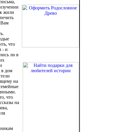
письма,
 изучении
ак жили
спечить
 Вам
ь.
лодые
ить, что
 - и
лись ли в
 их
и
 в дом
ители
дящему на
 семейные
мянными.
о, что
ссказы на
ива,
еля
чникам