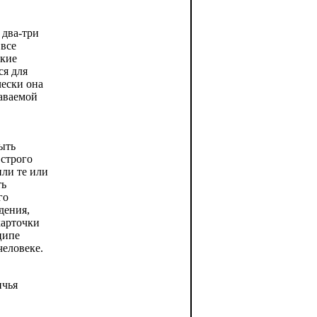
 два-три
 все
ские
ся для
чески она
даваемой
ыть
 строго
или те или
ть
го
дения,
карточки
ципе
человеке.
ичья