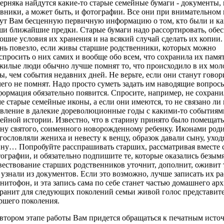
ерняка найдутся какие-то старые семейные бумаги - документы, 
вники, а может быть, и фотографии. Все они при внимательном
ут Вам бесценную первичную информацию о том, кто были и к
и ближайшие предки. Старые бумаги надо рассортировать, обе
ошие условия их хранения и на всякий случай сделать их копии.
нь повезло, если живы старшие родственники, которых можно
спросить о них самих и вообще обо всем, что сохранила их памят
илые люди обычно лучше помнят то, что происходило в их мо
ы, чем события недавних дней. Не верьте, если они станут говор
его не помнят. Надо просто суметь задать им наводящие вопросы
ормация обязательно появится. Спросите, например, не сохрани
е старые семейные иконы, а если они имеются, то не связано ли
вление в далекие дореволюционные годы с какими-то событиям
ейной истории. Известно, что в старину принято было помещать
ну святого, соименного новорожденному ребенку. Иконами род
гословляли жениха и невесту к венцу, образок давали сыну, ухо
ну… Попробуйте расспрашивать старших, рассматривая вместе
ографии, и обязательно подпишите те, которые оказались безы
ествование старших родственников уточнит, дополнит, оживит т
узнали из документов. Если это возможно, лучше записать их ра
нитофон, и эта запись сама по себе станет частью домашнего арх
ранит для следующих поколений семьи живой голос представит
ршего поколения.
втором этапе работы Вам придется обращаться к печатным исто