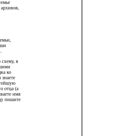
семье
 архивов,
емьи,
аши
.
 схему, в
ашими
ка ко
 знаете
стейшую
о отца (а
ываете имя
яду пишите