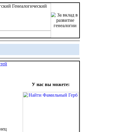
атей
У нас вы можете:
онец