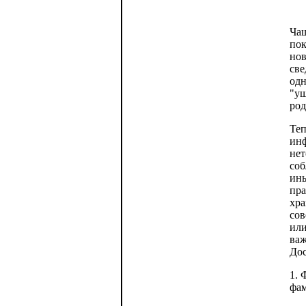
Чащ
пок
нов
све
одн
"уш
род
Теп
инф
нет
соб
ины
пра
хра
сов
или
важ
Дос
1. 
фам