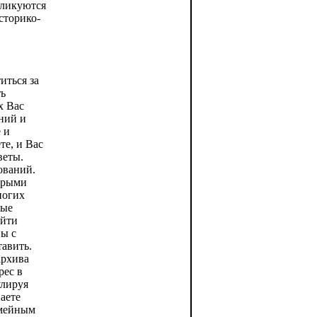
бликуются
сторико-
иться за
ть
х Вас
аний и
 и
те, и Вас
веты.
ований.
орыми
ногих
рые
айти
вы с
авить.
архива
рес в
улируя
аете
емейным