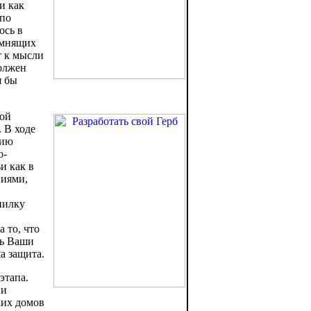
и как
 по
ось в
помнящих
т к мысли
должен
я бы
ной
. В ходе
рию
о-
и как в
ниями,
пилку
 то, что
ть Ваши
а защита.
этапа.
 и
ких домов