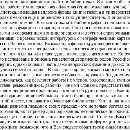
ормации, которые можно найти в библиотеках. В каждом облас
оде работает универсальная областная (универсальная научная)
лиотека, имеющая неплохие фонды книг и газет, а в университе
одах имеются еще и библиотеки этих университетов. В библиот
ценимую помощь Вам могут оказать библиографы - специалист
ску информации на заданную тему. Они посоветуют познакомит
арыми и современными энциклопедиями и другими справочным
аниями, с краеведческой литературой, с географическими картам
ссой Вашего региона. Возможно, в фондах крупных региональн
лиотек имеются специальные генеалогические справочники, по
е те, что изданы или переизданы в последнее десятилетие. Коне
го исследована и описана генеалогия дворянских родов Российс
ерии, однако большая часть даже дворянских фамилий до сих по
учила своего историка. В последнее время, когда во многих гор
сии появились генеалогические общества, кружки, объединения,
ликоваться, как результат работы их членов, родословные купцо
стьян, ремесленников, рабочих - иными словами, представителей
шлом непривилегированных сословий и групп общества. Как пр
ие издания в виде небольших книг и брошюр, а иногда в виде ст
тной прессе, попадают в областные библиотеки. Книги, написа
ыми разными людьми о своих предках - это не только богатая фа
ормация, но и пример для подражания, методическое пособие для
ько еще начинает свои генеалогические поиски. Советую Вам об
ащать внимание на то, какими источниками информации пользо
ор книги, возможно, что и Вам следует обратиться к аналогичны