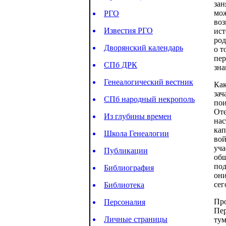
зан
мож
РГО
воз
Известия РГО
ист
род
Дворянский календарь
о т
пер
СПб ДРК
зна
Генеалогический вестник
Как
зач
СПб народный некрополь
пои
Оте
Из глубины времен
нас
кап
Школа Генеалогии
вой
уча
Публикации
общ
под
Библиография
они
сег
Библиотека
Про
Персоналия
Пер
Личные страницы
тум