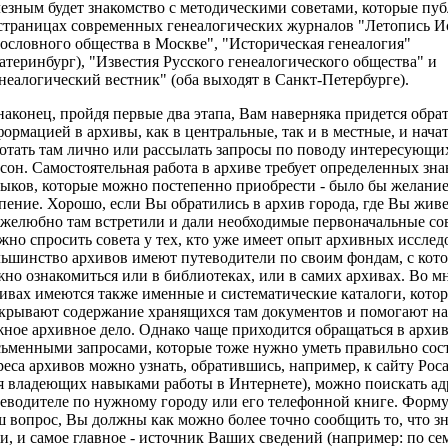
езным будет знакомство с методическими советами, которые пу
страницах современных генеалогических журналов "Летопись И
ословного общества в Москве", "Историческая генеалогия"
атеринбург), "Известия Русского генеалогического общества" и
неалогический вестник" (оба выходят в Санкт-Петербурге).
наконец, пройдя первые два этапа, Вам наверняка придется обрат
ормацией в архивы, как в центральные, так и в местные, и нача
отать там лично или рассылать запросы по поводу интересующи
сон. Самостоятельная работа в архиве требует определенных зн
ыков, которые можно постепенно приобрести - было бы желание
пение. Хорошо, если Вы обратились в архив города, где Вы живе
желюбно там встретили и дали необходимые первоначальные со
но спросить совета у тех, кто уже имеет опыт архивных исслед
ьшинство архивов имеют путеводители по своим фондам, с кот
но ознакомиться или в библиотеках, или в самих архивах. Во м
ивах имеются также именные и систематические каталоги, кото
крывают содержание хранящихся там документов и помогают н
ное архивное дело. Однако чаще приходится обращаться в архи
ьменными запросами, которые тоже нужно уметь правильно сост
еса архивов можно узнать, обратившись, например, к сайту Рос
я владеющих навыками работы в Интернете), можно поискать ад
еводителе по нужному городу или его телефонной книге. Форм
 вопрос, Вы должны как можно более точно сообщить то, что зн
и, и самое главное - источник Ваших сведений (например: по с