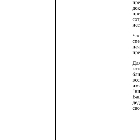
пре
док
при
сот
исс
Час
спе
нач
пре
Для
кот
бли
все
имя
"ни
Ваш
дед
сво