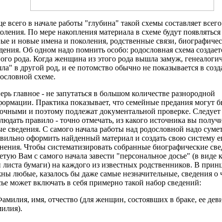
е всего в начале работы "глубина" такой схемы составляет всего
оления. По мере накопления материала в схеме будут появляться
ые и новые имена и поколения, родственные связи, биографиче
дения. Об одном надо помнить особо: родословная схема создает
ого рода. Когда женщина из этого рода вышла замуж, генеалоги
ла" в другой род, и ее потомство обычно не показывается в соз
ословной схеме.
ерь главное - не запутаться в большом количестве разнородной
ормации. Практика показывает, что семейные предания могут б
очными и поэтому подлежат документальной проверке. Следует
людать правило - точно отмечать, из какого источника вы получ
е сведения. С самого начала работы над родословной надо суме
вильно оформить найденный материал и создать свою систему е
нения. Чтобы систематизировать собранные биографические све
етую Вам с самого начала завести "персональное досье" (в виде 
 листа бумаги) на каждого из известных родственников. В прин
ны любые, казалось бы даже самые незначительные, сведения о 
ье может включать в себя примерно такой набор сведений:
Фамилия, имя, отчество (для женщин, состоявших в браке, ее дев
илия).