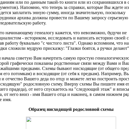
даниям или по данным такой-то книги или из сохранившихся в 
ументов). Напомню, что теперь за справки, которые Вы ждете из
дется заплатить энную сумму, иногда значительную, поскольку
рудники архива должны провести по Вашему запросу серьезную
ледовательскую работу.
то начинающему генеалогу кажется, что невозможно, будучи не
циалистом - историком, исследовать и написать историю своей с
ав работу буквально "с чистого листа". Однако вспомним, что н
дки сложили мудрую присказку: "Глазки боятся, а ручки делают"
 начала советую Вам начертить самую простую генеалогическую
орой графически показаны родственные связи между Вами и В
жайшими предками. Схемы бывают нисходящие (от общего пред
м его потомкам) и восходящие (от себя к предкам). Например, Вы
 и отчество Вашего деда по отцу и можете легко построить про
сходящую" родословную схему. Вверху схемы Вы пишите имя ег
его прадеда), от него спускаетесь на "следующий этаж" и впис
а, от него вниз - имя Вашего отца и наконец, в самом нижнем р
е имя.
Образец нисходящей родословной схемы