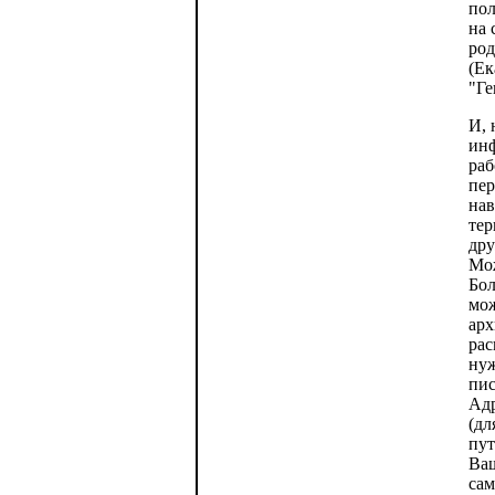
пол
на 
род
(Ек
"Ге
И, 
инф
раб
пер
нав
тер
дру
Мож
Бол
мож
арх
рас
нуж
пис
Адр
(дл
пут
Ваш
сам