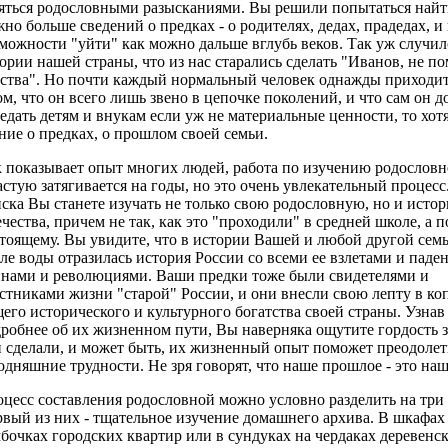
яться родословными разысканиями. Вы решили попытаться найт
но больше сведений о предках - о родителях, дедах, прадедах, и
можности "уйти" как можно дальше вглубь веков. Так уж случил
ории нашей страны, что из нас старались сделать "Иванов, не 
ства". Но почти каждый нормальный человек однажды приходи
ом, что он всего лишь звено в цепочке поколений, и что сам он 
едать детям и внукам если уж не материальные ценности, то хот
ние о предках, о прошлом своей семьи.
 показывает опыт многих людей, работа по изучению родослов
астую затягивается на годы, но это очень увлекательный процесс
ска Вы станете изучать не только свою родословную, но и исто
чества, причем не так, как это "проходили" в средней школе, а п
тоящему. Вы увидите, что в истории Вашей и любой другой семь
ле воды отразилась история России со всеми ее взлетами и паде
нами и революциями. Ваши предки тоже были свидетелями и
стниками жизни "старой" России, и они внесли свою лепту в ко
его исторического и культурного богатства своей страны. Узнав
робнее об их жизненном пути, Вы наверняка ощутите гордость за
 сделали, и может быть, их жизненный опыт поможет преодоле
одняшние трудности. Не зря говорят, что наше прошлое - это наш
цесс составления родословной можно условно разделить на три 
вый из них - тщательное изучение домашнего архива. В шкафах
бочках городских квартир или в сундуках на чердаках деревенс