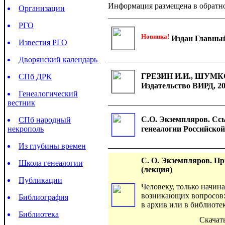
Информация размещена в обратно
Организации
РГО
Новинка!
Издан Главный
Известия РГО
Дворянский календарь
ГРЕЗИН И.И., ШУМКОВ 
СПб ДРК
Издательство ВИРД, 200
Генеалогический
вестник
С.О. Экземпляров. Сс
СПб народный
некрополь
генеалогии Российской
Из глубины времен
С. О. Экземпляров. П
Школа генеалогии
(лекция)
Публикации
Человеку, только начин
возникающих вопросов: с
Библиография
в архив или в библиот
Библиотека
Скачат