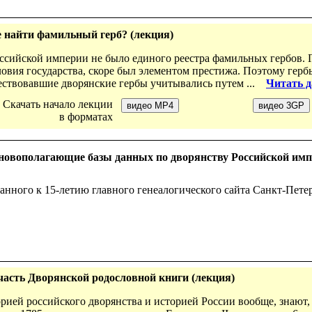
е найти фамильный герб? (лекция)
оссийской империи не было единого реестра фамильных гербов. Г
овия государства, скоре был элементом престижа. Поэтому герб
ествовавшие дворянские гербы учитывались путем ...
Читать 
Скачать начало лекции
в форматах
сновополагающие базы данных по дворянству Российской им
анного к 15-летию главного генеалогического сайта Санкт-Пете
 часть Дворянской родословной книги (лекция)
торией российского дворянства и историей России вообще, знают