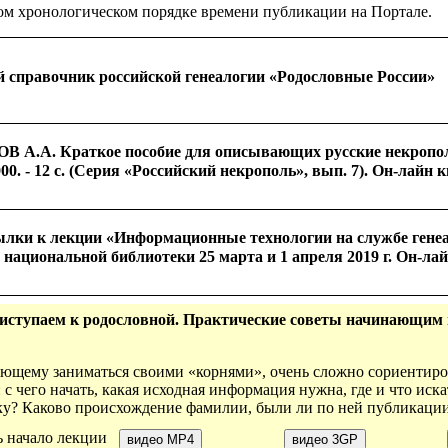
м хронологическом порядке времени публикации на Портале.
 справочник российской генеалогии «Родословные России»
А.А. Краткое пособие для описывающих русские некрополи
0. - 12 с. (Серия «Российский некрополь», вып. 7). Он-лайн к
ылки к лекции «Информационные технологии на службе гене
 национальной библиотеки 25 марта и 1 апреля 2019 г. Он-лай
риступаем к родословной. Практические советы начинающим 
ающему заниматься своими «корнями», очень сложно сориентиро
 чего начать, какая исходная информация нужна, где и что искат
еку? Каково происхождение фамилии, были ли по ней публикаци
ь начало лекции