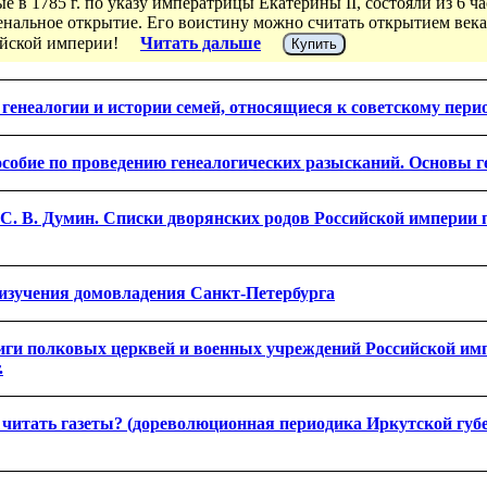
 в 1785 г. по указу императрицы Екатерины II, состояли из 6 ч
нальное открытие. Его воистину можно считать открытием века
сийской империи!
Читать дальше
Купить
генеалогии и истории семей, относящиеся к советскому пери
собие по проведению генеалогических разысканий. Основы 
С. В. Думин. Списки дворянских родов Российской империи 
изучения домовладения Санкт-Петербурга
иги полковых церквей и военных учреждений Российской им
.
читать газеты? (дореволюционная периодика Иркутской губе