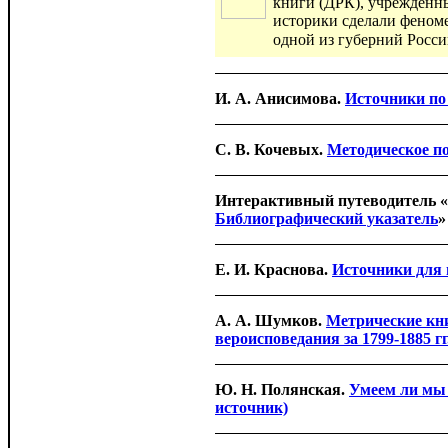
книги (ДРК), учрежденные
историки сделали феноме
одной из губерний Рос
И. А. Анисимова.
Источники по 
С. В. Кочевых.
Методическое по
Интерактивный путеводитель «
Библиографический указатель
»
Е. И. Краснова.
Источники для 
А. А. Шумков.
Метрические кн
вероисповедания за 1799-1885 гг
Ю. Н. Полянская.
Умеем ли мы 
источник)