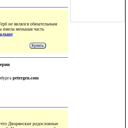
ерб не являлся обязательным
ы имела меньшая часть
дальше
Купить
перии
рбурга
petergen.com
, что Дворянские родословные