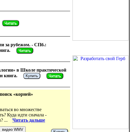
Читать
 за рубежом. - СПб.:
нига.
Читать
алогии» в Школе практической
н книга.
Купить
Читать
поиск «корней»
ваться во множестве
ь? Куда идти сначала -
и? ...
Читать дальше
Купить