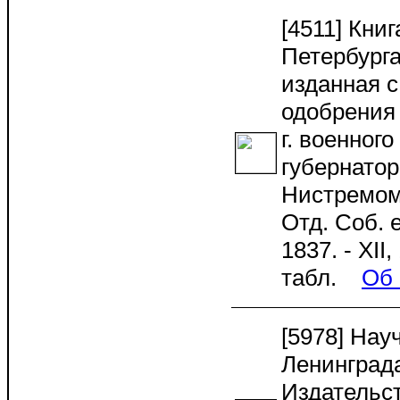
[4511] Кни
Петербурга
изданная 
одобрения 
г. военного
губернатор
Нистремом. 
Отд. Соб. 
1837. - XII,
табл.
Об 
[5978] Нау
Ленинграда
Издательс