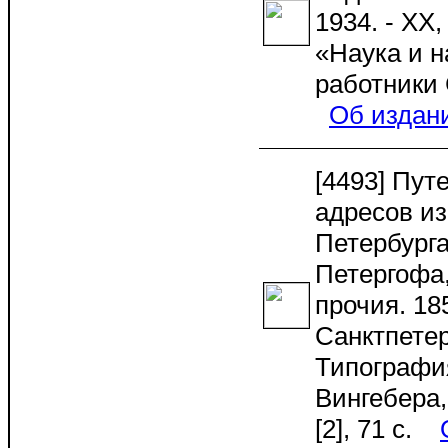
1934. - XX,
«Наука и 
работники
Об издан
[4493] Пут
адресов из
Петербурга
Петергофа,
прочия. 185
Санктпетер
Типографи
Вингебера, 
[2], 71 с.