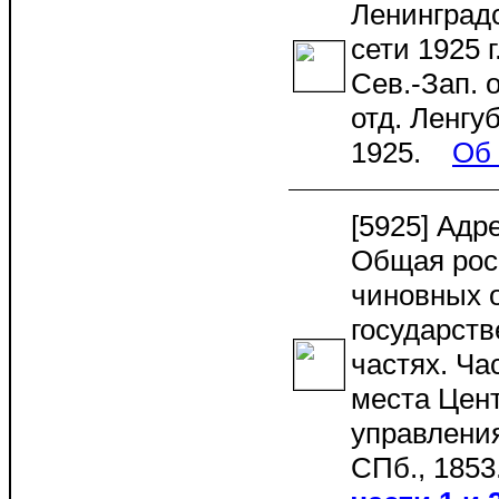
Ленинград
сети 1925 г
Сев.-Зап. о
отд. Ленгу
1925.
Об
[5925] Адр
Общая рос
чиновных 
государстве
частях. Ча
места Цен
управления
СПб., 1853.