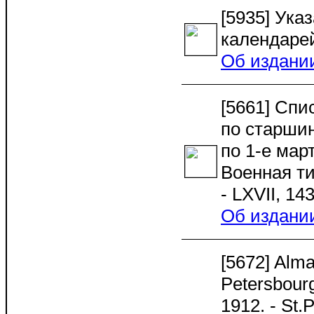
[5935] Ука
календарей
Об издани
[5661] Спи
по старшин
по 1-е март
Военная ти
- LXVII, 1
Об издани
[5672] Alma
Petersbour
1912. - St.