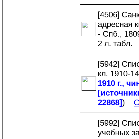
[4506] Сан
адресная к
- Спб., 1809
2 л. табл
[5942] Спис
кл. 1910-14
1910 г., чи
[источник
22868]
)
О
[5992] Спи
учебных з