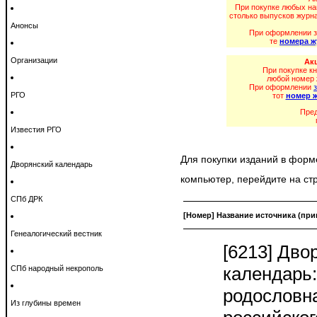
При покупке любых н
столько выпусков журн
Анонсы
При оформлении з
те
номера ж
Организации
Акц
При покупке к
любой номер 
При оформлении
РГО
тот
номер 
Пред
Известия РГО
Для покупки изданий в форм
Дворянский календарь
компьютер, перейдите на с
СПб ДРК
[Номер] Название источника (при
Генеалогический вестник
[6213] Дво
календарь
СПб народный некрополь
родословна
Из глубины времен