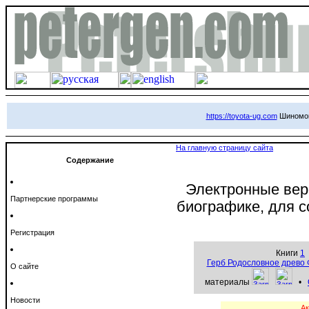
https://toyota-ug.com
Шиномонт
На главную страницу сайта
Содержание
Электронные верс
Партнерские программы
биографике, для 
Регистрация
Книги
1
Герб Родословное древо
О сайте
материалы
•
Новости
Ак