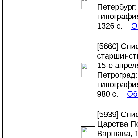
Петербург:
типография
1326 с.
О
[5660] Спи
старшинств
15-е апреля
Петроград:
типография,
980 с.
Об
[5939] Спи
Царства По
Варшава, 18