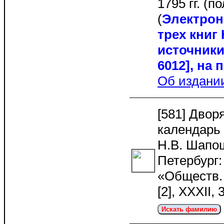
1795 гг. (по
(
Электро
трех книг
источники 
6012], на п
Об издани
[581] Двор
календарь 
Н.В. Шапош
Петербург:
«Обществ. 
[2], XXXII,
Искать фамилию