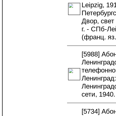
Leipzig, 19
Петербургс
Двор, свет
г. - СПб-Ле
(франц. я
[5988] Або
Ленинградс
телефонной
Ленинград
Ленинград
сети, 194
[5734] Або