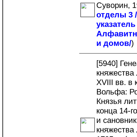
Суворин, 1
отделы 3
указатель 
Алфавитн
и домов/
[5940] Ген
княжества 
XVIII вв. в
Вольфа: Р
Князья лит
конца 14-г
и сановник
княжества 