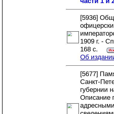
части 1 и 
[5936] Общ
офицерски
император
1909 г. - Сп
168 c.
Ис
Об издани
[5677] Пам
Санкт-Пет
губернии на
Описание 
адресными
сведениям