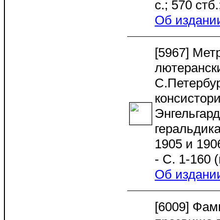
с.; 570 стб
Об издани
[5967] Мет
лютеранск
С.Петербур
консистори
Энгельгард
геральдика
1905 и 190
- C. 1-160 
Об издани
[6009] Фа