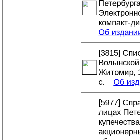
Петербурга 
Электронн
компакт-д
Об издани
[3815] Спи
Волынской 
Житомир, 1
c.
Об изд
[5977] Спр
лицах Пете
купечества
акционерн