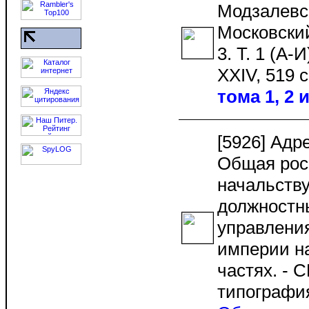
Модзалевс
Московский
3. Т. 1 (А-И
XXIV, 519 с.
тома 1, 2 и
[5926] Адр
Общая рос
начальств
должностн
управлени
империи на
частях. - 
типографи