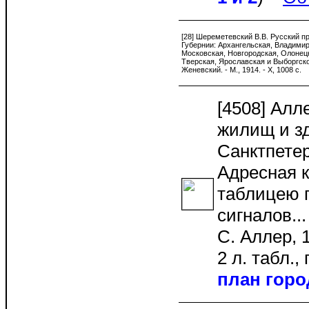
[28] Шереметевский В.В. Русский п
Губернии: Архангельская, Владимир
Московская, Новгородская, Олонецк
Тверская, Ярос­лавская и Выборгс
Женевский. - М., 1914. - X, 1008 с
[4508] Алл
жилищ и з
Санктпетер
Адресная к
таблицею 
сигналов... 
С. Аллер, 1
2 л. табл., 
план горо