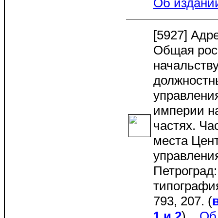
Об издани
[5927] Адр
Общая рос
начальств
должностн
управлени
империи на
частях. Ча
места Цен
управления
Петроград:
типография,
793, 207. (
1 и 2
)
Об