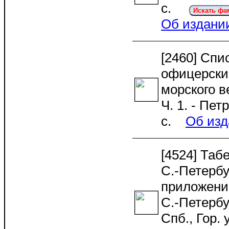
c.
Искать ф
Об издани
[2460] Спи
офицерски
морского в
Ч. 1. - Пет
с.
Об изд
[4524] Таб
С.-Петербу
приложени
С.-Петербур
Спб., Гор. 