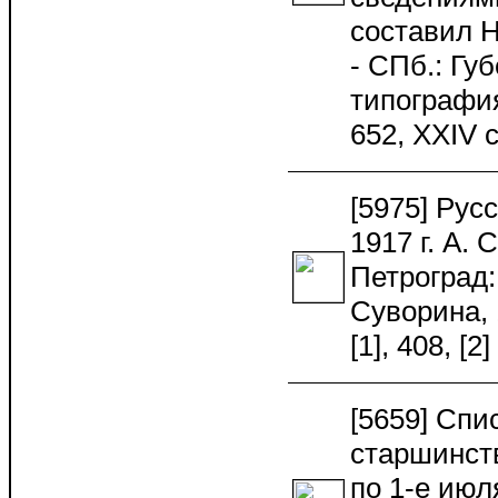
составил 
- СПб.: Гу
типография, 
652, XXIV
[5975] Рус
1917 г. А. 
Петроград:
Суворина, 1
[1], 408, [
[5659] Спи
старшинст
по 1-е июля