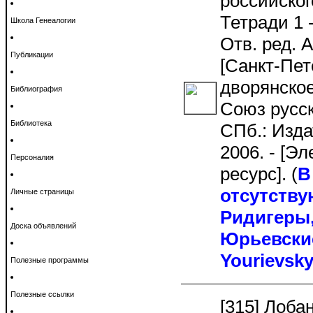
российског
Тетради 1 -
Школа Генеалогии
Отв. ред. 
Публикации
[Санкт-Пет
дворянское
Библиография
Союз русск
Библиотека
СПб.: Изд
2006. - [Э
Персоналия
ресурс]. (
В
отсутству
Личные страницы
Ридигеры,
Доска объявлений
Юрьевские
Yourievsk
Полезные программы
Полезные ссылки
[315] Лоба