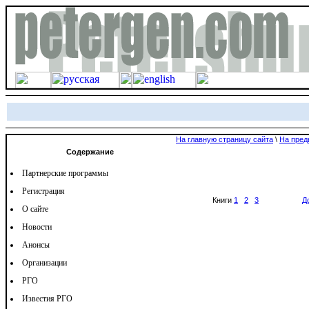
На главную страницу сайта
\
На пред
Содержание
Партнерские программы
Регистрация
Книги
1
2
3
Д
О сайте
Новости
Анонсы
Организации
РГО
Известия РГО