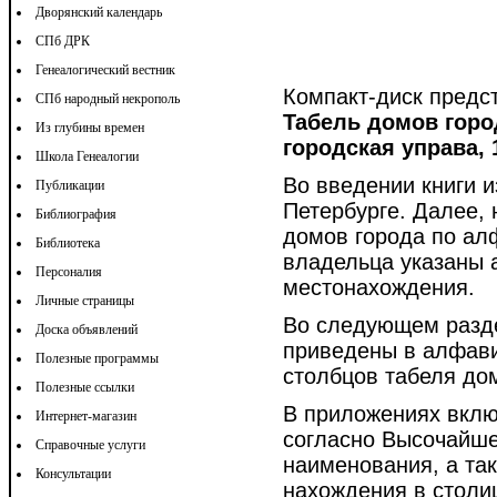
Дворянский календарь
СПб ДРК
Генеалогический вестник
Компакт-диск предс
СПб народный некрополь
Табель домов город
Из глубины времен
городская управа, 189
Школа Генеалогии
Во введении книги и
Публикации
Петербурге. Далее, 
Библиография
домов города по ал
Библиотека
владельца указаны 
Персоналия
местонахождения.
Личные страницы
Во следующем разде
Доска объявлений
приведены в алфав
Полезные программы
столбцов табеля дом
Полезные ссылки
В приложениях вклю
Интернет-магазин
согласно Высочайше
Справочные услуги
наименования, а та
Консультации
нахождения в столи