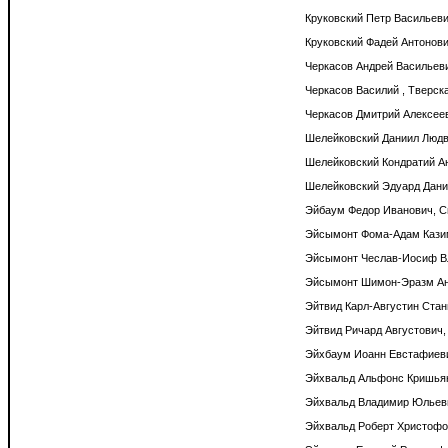
Круковский Петр Васильевич
Круковский Фадей Антонович
Черкасов Андрей Васильевич
Черкасов Василий , Тверская
Черкасов Дмитрий Алексееви
Шелейковский Даниил Людви
Шелейковский Кондратий Ан
Шелейковский Эдуард Дании
Эйбаум Федор Иванович, Сп
Эйсымонт Фома-Адам Казим
Эйсымонт Чеслав-Иосиф Вла
Эйсымонт Шимон-Эразм Анто
Эйтвид Карл-Августин Стан
Эйтвид Ричард Августович,
Эйхбаум Иоанн Евстафиевич
Эйхвальд Альфонс Кришьяно
Эйхвальд Владимир Юльевич
Эйхвальд Роберт Христофор