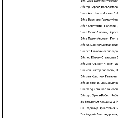
Эйхгольц Евгений Рудольфо
Эйхгорн Арвед Вольдемаров
Эйхе Анс , Рига-Москва, 190
Эйхе Бернгард-Герман-Федо
Эйхе Константин Павлович, 
Эйхе Оскар Янович, Веросск
Эйхе Павел Ансович, Полтав
Эйхельман Вольдемар (Влад
Эйхлер Николай Леопольдови
Эйхлер Юлиан-Станислав Э
Эйхман Альберт Янович, Ли
Эйхман Виктор Карлович, П
Эйхман Христиан Иванович,
Эйхов Евгений Эммануилови
Эйхфелд Иоганнес Гансович
Эйхфус Эрнст-Роберт Робер
Эк Вильгельм-Фердинанд-Ру
Эк Владимир Эрнестович, М
Экк Андрей Александрович, 