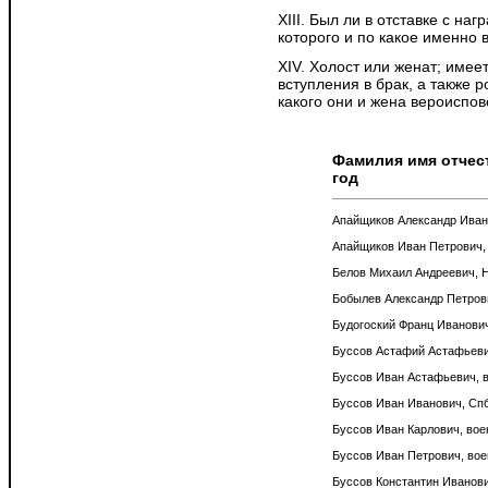
XIII. Был ли в отставке с на
которого и по какое именно 
XIV. Холост или женат; имеет
вступления в брак, а также 
какого они и жена вероиспов
Фамилия имя отчест
год
Апайщиков Александр Ивано
Апайщиков Иван Петрович, 
Белов Михаил Андреевич, Н
Бобылев Александр Петрович
Будогоский Франц Иванович
Буссов Астафий Астафьевич
Буссов Иван Астафьевич, в
Буссов Иван Иванович, Спб*
Буссов Иван Карлович, вое
Буссов Иван Петрович, вое
Буссов Константин Иванови