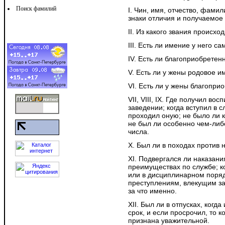
Поиск фамилий
I. Чин, имя, отчество, фамил
знаки отличия и получаемое
II. Из какого звания происход
III. Есть ли имение у него са
IV. Есть ли благоприобретен
V. Есть ли у жены родовое и
VI. Есть ли у жены благопри
VII, VIII, IX. Где получил в
заведении; когда вступил в с
проходил оную; не было ли к
не был ли особенно чем-либ
числа.
X. Был ли в походах против 
XI. Подвергался ли наказан
преимуществах по службе; к
или в дисциплинарном поряд
преступлениям, влекущим за 
за что именно.
XII. Был ли в отпусках, когд
срок, и если просрочил, то 
признана уважительной.