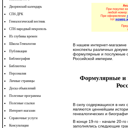
Акц
Дворянский календарь
При покупке к
любой номер 
СПб ДРК
При оформлении
тот
номер 
Генеалогический вестник
Пред
СПб народный некрополь
Из глубины времен
Школа Генеалогии
В нашем интернет-магазине 
конспекты различных докуме
Публикации
формулярные и послужные с
Российской империи.
Библиография
Библиотека
Персоналия
Формулярные и 
Личные страницы
Рос
Доска объявлений
Полезные программы
Полезные ссылки
В силу содержащихся в них 
являются ценнейшим истори
Интернет-магазин
генеалогических и биографи
Справочные услуги
В конце 19-го - начале 20-г
Консультации
заполнялись следующие гра