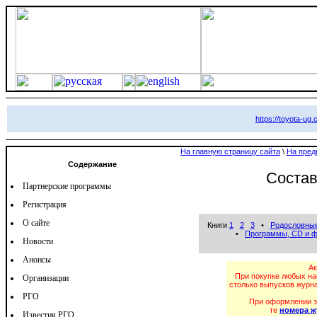
https://toyota-ug
На главную страницу сайта
\
На пред
Содержание
Состав
Партнерские программы
Регистрация
О сайте
Книги
1
2
3
•
Родословные
•
Программы, CD и 
Новости
Анонсы
Ак
При покупке любых н
Организации
столько выпусков журн
РГО
При оформлении з
те
номера ж
Известия РГО