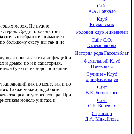
Сайт
А.А. Бовкало
Клуб
Круковских
рговых марок. Не нужно
астеров. Среди плюсов стоит
Родовой клуб Яцкевичей
бязательно обратите внимание на
Сайт С.О.
по большому счету, вы так и не
Экземплярова
История рода Гассельблат
о лучшая профилактика инфекций и
Фамильный Клуб
 и домах, но и в санаториях,
Извековых
етной бумаги, на дорогостоящие
Сулины - Клуб
однофамильцев
траивающий как по цене, так и по
Сайт
таз. Также можно подобрать
В.Е. Болотского
качество реализуемого товара. При
ристикам модель унитаза и
Сайт
С.В. Кочевых
Страница
Д.А. Михайлова