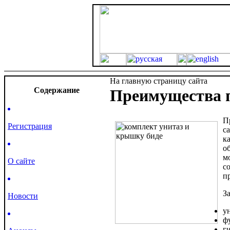
На главную страницу сайта
Cодержание
Преимущества п
П
Регистрация
с
к
о
м
О сайте
с
п
З
Новости
у
ф
г