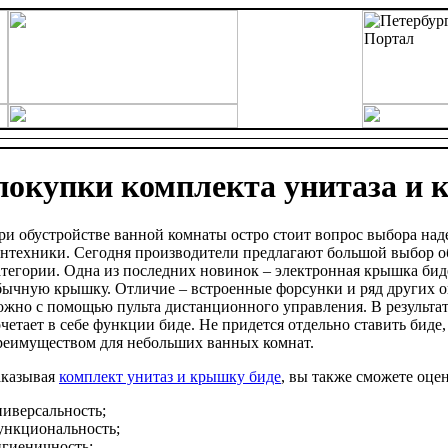
окупки комплекта унитаза и 
ри обустройстве ванной комнаты остро стоит вопрос выбора на
антехники. Сегодня производители предлагают большой выбор о
атегории. Одна из последних новинок – электронная крышка бид
бычную крышку. Отличие – встроенные форсунки и ряд других о
ожно с помощью пульта дистанционного управления. В результат
очетает в себе функции биде. Не придется отдельно ставить биде
реимуществом для небольших ванных комнат.
аказывая
комплект унитаз и крышку биде
, вы также сможете оце
ниверсальность;
ункциональность;
игиеничность;