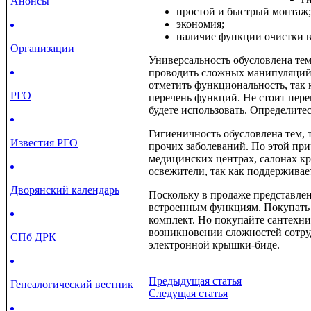
Анонсы
простой и быстрый монтаж;
экономия;
наличие функции очистки в
Организации
Универсальность обусловлена те
проводить сложных манипуляций.
отметить функциональность, так 
РГО
перечень функций. Не стоит пере
будете использовать. Определитесь
Гигиеничность обусловлена тем, 
Известия РГО
прочих заболеваний. По этой при
медицинских центрах, салонах кр
освежители, так как поддерживае
Дворянский календарь
Поскольку в продаже представлен
встроенным функциям. Покупать 
комплект. Но покупайте сантехни
возникновении сложностей сотру
СПб ДРК
электронной крышки-биде.
Предыдущая статья
Генеалогический вестник
Следущая статья