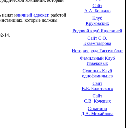
 юридической компании, который
Сайт
А.А. Бовкало
ь нанят и
личный адвокат
, работой
Клуб
в инстанциях, которые должны
Круковских
Родовой клуб Яцкевичей
-14.
Сайт С.О.
Экземплярова
История рода Гассельблат
Фамильный Клуб
Извековых
Сулины - Клуб
однофамильцев
Сайт
В.Е. Болотского
Сайт
С.В. Кочевых
Страница
Д.А. Михайлова