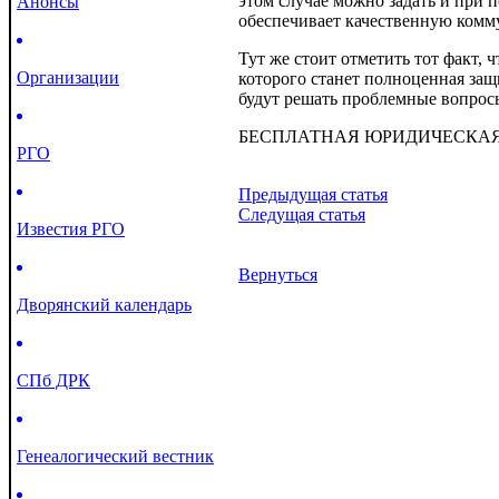
этом случае можно задать и при 
Анонсы
обеспечивает качественную ком
Тут же стоит отметить тот факт,
Организации
которого станет полноценная защ
будут решать проблемные вопрос
БЕСПЛАТНАЯ ЮРИДИЧЕСКАЯ КО
РГО
Предыдущая статья
Следущая статья
Известия РГО
Вернуться
Дворянский календарь
СПб ДРК
Генеалогический вестник