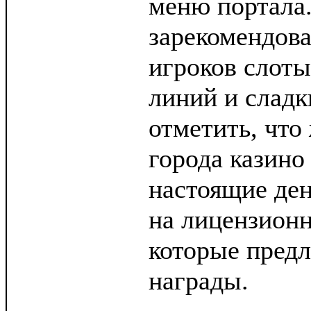
меню портала.
зарекомендова
игроков слоты
линий и сладк
отметить, что
города казино
настоящие де
на лицензионн
которые пред
награды.