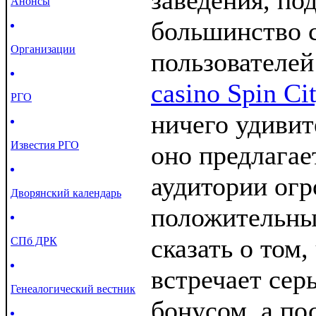
заведения, п
Анонсы
большинство 
Организации
пользователе
casino Spin Ci
РГО
ничего удивит
Известия РГО
оно предлагае
аудитории огр
Дворянский календарь
положительны
сказать о том,
СПб ДРК
встречает се
Генеалогический вестник
бонусом, а по