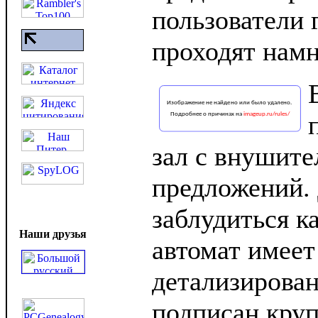
пользователи г
проходят намн
зал с внушит
предложений. 
заблудиться 
Наши друзья
автомат имеет
детализирова
подписан кру