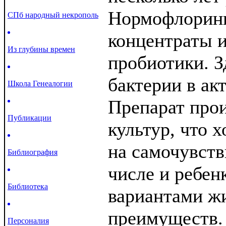
Нормофлорины
СПб народный некрополь
концентраты 
Из глубины времен
пробиотики. З
бактерии в ак
Школа Генеалогии
Препарат прои
Публикации
культур, что 
на самочувств
Библиография
числе и ребен
Библиотека
вариантами ж
преимуществ.
Персоналия