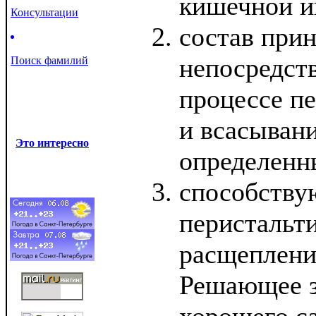
кишечной и
Консультации
состав при
непосредств
Поиск фамилий
процессе п
и всасывани
Это интересно
определенн
способству
перистальт
расщеплени
Решающее з