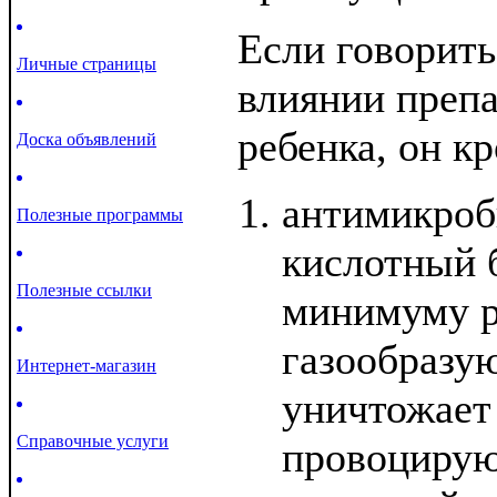
Если говорить
Личные страницы
влиянии препа
ребенка, он к
Доска объявлений
антимикроб
Полезные программы
кислотный 
Полезные ссылки
минимуму р
газообразу
Интернет-магазин
уничтожает
Справочные услуги
провоцирую