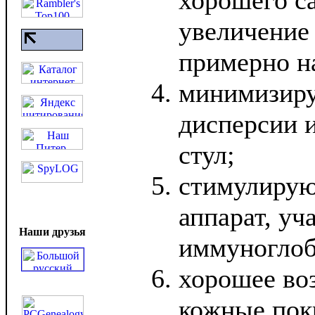
хорошего с
увеличение
примерно на
минимизиру
дисперсии 
стул;
стимулиру
аппарат, уч
Наши друзья
иммуноглоб
хорошее во
кожные пок