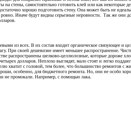
ты на стены, самостоятельно готовить клей или как некоторые д
достаточно хорошо подготовить стену. Она может быть не идеаль
 ровно. Иначе будут видны серьезные неровности. Так же они д
олларов.
евыми из всех. В их состав входит органическое связующее и ц
магу. При своей дешевизне имеет меньшее распространение. Чис
стве распространены шелково-целлюлозные, которые дороже хло
четырех долларов. Неплохо выглядят, мало стоят и легко поддаю
елю хватит с головой, тем более, что большинство ремонтов с 
роши, особенно, для бюджетного ремонта. Но, они не особо хор
они не промокали. Например, с помощью лака.