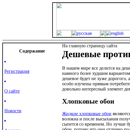
На главную страницу сайта
Cодержание
Дешевые против
В нашем мире все делится на деше
Регистрация
намного более худшим вариантом.
дешевое будет не хуже дорогого,
особо изучены прямым потребител
довольно интересный элемент деко
О сайте
Хлопковые обои
Новости
Жидкие хлопковые обои
являются
волокна и после высыхания получ
сыпется со временем. Но лучше б
обои, потому что они отлично по