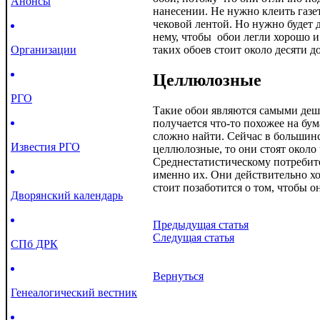
Анонсы
нанесении. Не нужно клеить газе
чековой лентой. Но нужно будет 
нему, чтобы обои легли хорошо и
Организации
таких обоев стоит около десяти д
Целлюлозные
РГО
Такие обои являются самыми деш
получается что-то похожее на бу
сложно найти. Сейчас в большин
Известия РГО
целлюлозные, то они стоят около 
Среднестатистическому потребит
именно их. Они действительно хо
стоит позаботится о том, чтобы 
Дворянский календарь
Предыдущая статья
Следущая статья
СПб ДРК
Вернуться
Генеалогический вестник