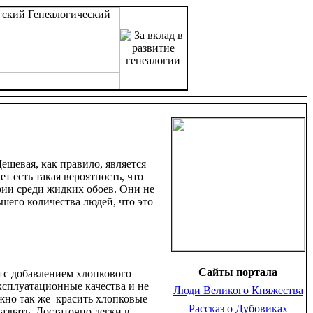
Дешевая, как правило, является
 есть такая вероятность, что
рии среди жидких обоев. Они не
шего количества людей, что это
Сайты портала
 с добавлением хлопкового
ксплуатационные качества и не
Люди Великого Княжества
ожно так же красить хлопковые
Рассказ о Дубовиках
азвать. Достаточно легки в