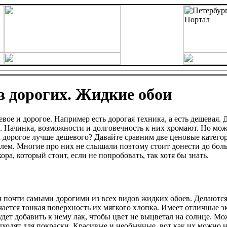
 дорогих. Жидкие обои
вое и дорогое. Например есть дорогая техника, а есть дешевая. 
 Начинка, возможности и долговечность к них хромают. Но может
 а дорогое лучше дешевого? Давайте сравним две ценовые катего
ем. Многие про них не слышали поэтому стоит донести до боль
ра, который стоит, если не попробовать, так хотя бы знать.
 почти самыми дорогими из всех видов жидких обоев. Делаются
ается тонкая поверхность их мягкого хлопка. Имеет отличные э
удет добавить к нему лак, чтобы цвет не выцветал на солнце. М
дходят для покраски. Красивые и необычные, вот как их можно н