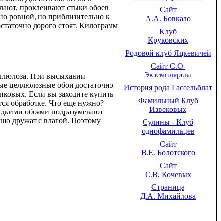
елают, проклеивают стыки обоев
Сайт
но ровной, но приблизительно к
А.А. Бовкало
остаточно дорого стоят. Килограмм
Клуб
Круковских
Родовой клуб Яцкевичей
Сайт С.О.
Экземплярова
еллюлоза. При высыхании
тые целлюлозные обои достаточно
История рода Гассельблат
пковых. Если вы заходите купить
Фамильный Клуб
тся обработке. Что еще нужно?
Извековых
жидкими обоями подразумевают
ошо дружат с влагой. Поэтому
Сулины - Клуб
однофамильцев
Сайт
В.Е. Болотского
Сайт
С.В. Кочевых
Страница
Д.А. Михайлова