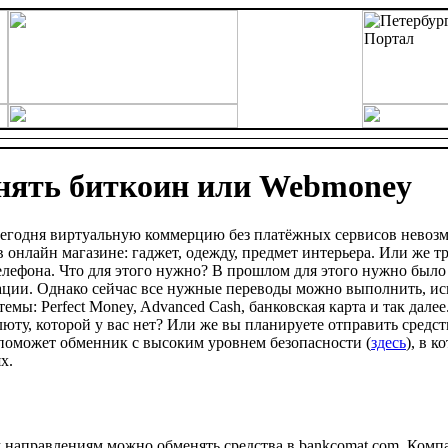
нять биткоин или Webmoney
сегодня виртуальную коммерцию без платёжных сервисов невоз
в онлайн магазине: гаджет, одежду, предмет интерьера. Или же т
лефона. Что для этого нужно? В прошлом для этого нужно было
ции. Однако сейчас все нужные переводы можно выполнить, исп
ы: Perfect Money, Advanced Cash, банковская карта и так далее
юту, которой у вас нет? Или же вы планируете отправить средст
 поможет обменник с высоким уровнем безопасности (
здесь
), в 
х.
м направлениям можно обменять средства в bankcomat.com. Комп