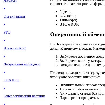
Анонсы
соответствовать запросам сферы.
Payeer;
E-Voucher;
Организации
Тинькофф;
BTC-e RUR.
РГО
Оперативный обменн
Во Всемирной паутине на сегодн
Известия РГО
денег. К примеру, продать биткои
Выбираете доступное средст
Выбираете валюту, которая 
Дворянский календарь
Вводите нужные данные: сум
Перевод проходит почти сразу же,
что нужно обратить внимание:
СПб ДРК
Внушительный список сред
Точная обработка заявок;
Актуальные ставки без кру
Генеалогический вестник
Партнёрская программа.