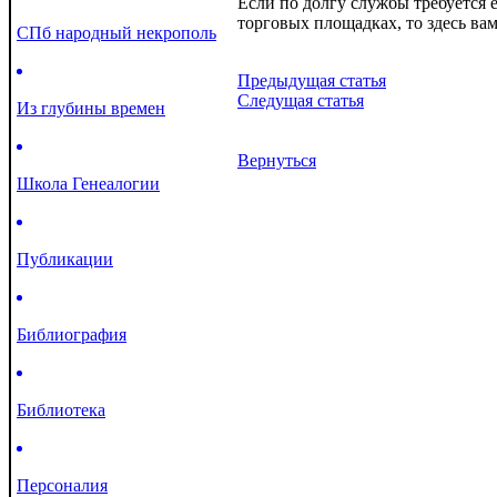
Если по долгу службы требуется 
торговых площадках, то здесь ва
СПб народный некрополь
Предыдущая статья
Следущая статья
Из глубины времен
Вернуться
Школа Генеалогии
Публикации
Библиография
Библиотека
Персоналия