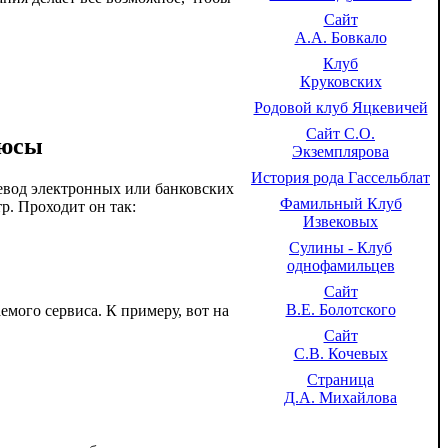
Сайт
А.А. Бовкало
Клуб
Круковских
Родовой клуб Яцкевичей
Сайт С.О.
люсы
Экземплярова
История рода Гассельблат
евод электронных или банковских
Фамильный Клуб
р. Проходит он так:
Извековых
Сулины - Клуб
однофамильцев
Сайт
В.Е. Болотского
емого сервиса. К примеру, вот на
Сайт
С.В. Кочевых
Страница
Д.А. Михайлова