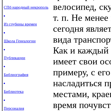
велосипед, ск
СПб народный некрополь
т. п. Не мене
Из глубины времен
сегодня являет
вида транспор
Школа Генеалогии
Как и каждый 
Публикации
имеет свои ос
примеру, с е
Библиография
насладиться 
местами, крае
Библиотека
время почувст
Персоналия