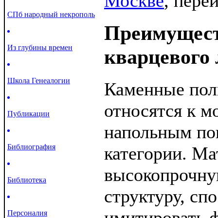
Москве
, пере
СПб народный некрополь
Преимущест
Из глубины времен
кварцевого
Школа Генеалогии
Каменные пол
относятся к 
Публикации
напольным по
Библиография
категории. Ма
высокопрочн
Библиотека
структуру, сп
имитировать 
Персоналия