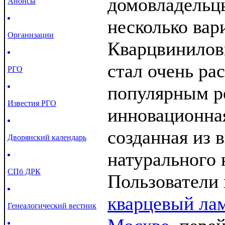
домовладельц
Анонсы
несколько вар
Организации
Кварцвинилов
стал очень ра
РГО
популярным р
Известия РГО
инновационна
созданная из 
Дворянский календарь
натурального 
СПб ДРК
Пользователи
кварцевый лам
Генеалогический вестник